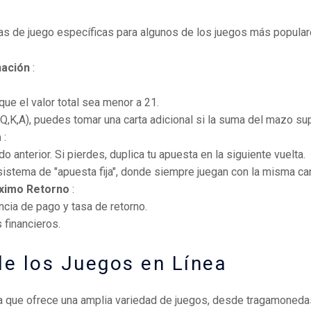
ias de juego específicas para algunos de los juegos más popular
inación
:
que el valor total sea menor a 21.
J,Q,K,A), puedes tomar una carta adicional si la suma del mazo su
a
:
o anterior. Si pierdes, duplica tu apuesta en la siguiente vuelta.
istema de "apuesta fija", donde siempre juegan con la misma can
áximo Retorno
:
cia de pago y tasa de retorno.
 financieros.
de los Juegos en Línea
ea que ofrece una amplia variedad de juegos, desde tragamoneda