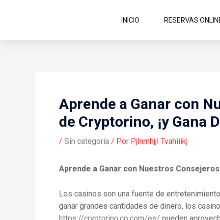
Ir
al
INICIO
RESERVAS ONLIN
contenido
Aprende a Ganar con Nue
de Cryptorino, ¡y Gana D
/
Sin categoría
/ Por
Pjlnrnhjjl Tvahiiikj
Aprende a Ganar con Nuestros Consejeros E
Los casinos son una fuente de entretenimiento
ganar grandes cantidades de dinero, los casin
https://cryptorino.co.com/es/
pueden aprovechar