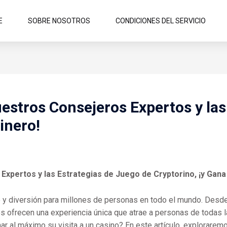
E
SOBRE NOSOTROS
CONDICIONES DEL SERVICIO
stros Consejeros Expertos y las
inero!
xpertos y las Estrategias de Juego de Cryptorino, ¡y Gana
 y diversión para millones de personas en todo el mundo. Desde 
os ofrecen una experiencia única que atrae a personas de todas
 al máximo su visita a un casino? En este artículo, exploraremo