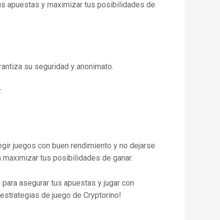
tus apuestas y maximizar tus posibilidades de
arantiza su seguridad y anonimato.
.
egir juegos con buen rendimiento y no dejarse
 maximizar tus posibilidades de ganar.
 para asegurar tus apuestas y jugar con
 estrategias de juego de Cryptorino!