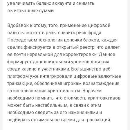
увеличивать баланс аккаунта и снимать
выигрышные суммы.
Вдобавок к этому, того, применение цифровой
валюты может в разы снизить риск фрода.
Посредством технологии цепочки блоков, каждая
сделка фиксируется в открытый реестр, что делает
ее почти нереальной для корректировки. Данное
формирует дополнительный уровень доверия
среди казино и участниками. Большинство веб-
платформ уже интегрировали цифровые валютные
транзакции, обеспечивая игрокам вознаграждения
за использование криптовалюты. Впрочем
необходимо помнить, что стоимость криптоактивов
может быть нестабильным, в связи с этим
необходимо следить за его изменениями и
подбирать оптимальное время для транзакций.