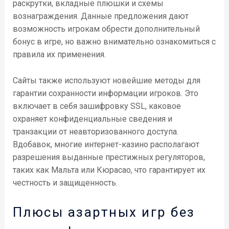
раскрутки, вкладные плюшки и схемы
вознаграждения. Данные предложения дают
возможность игрокам обрести дополнительный
бонус в игре, но важно внимательно ознакомиться с
правила их применения.
Сайты также используют новейшие методы для
гарантии сохранности информации игроков. Это
включает в себя зашифровку SSL, каковое
охраняет конфиденциальные сведения и
транзакции от неавторизованного доступа.
Вдобавок, многие интернет-казино располагают
разрешения выданные престижных регуляторов,
таких как Мальта или Кюрасао, что гарантирует их
честность и защищенность.
Плюсы азартных игр без