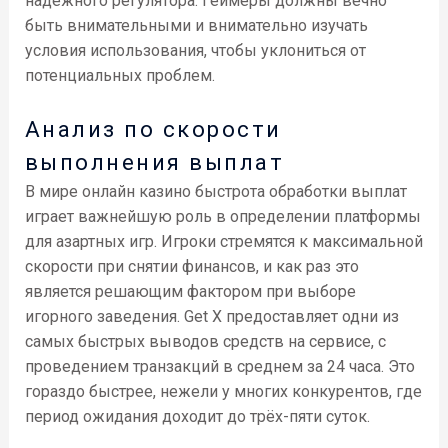
надежного регулятора. Геймеры должны вечно
быть внимательными и внимательно изучать
условия использования, чтобы уклониться от
потенциальных проблем.
Анализ по скорости
выполнения выплат
В мире онлайн казино быстрота обработки выплат
играет важнейшую роль в определении платформы
для азартных игр. Игроки стремятся к максимальной
скорости при снятии финансов, и как раз это
является решающим фактором при выборе
игорного заведения. Get X предоставляет одни из
самых быстрых выводов средств на сервисе, с
проведением транзакций в среднем за 24 часа. Это
гораздо быстрее, нежели у многих конкурентов, где
период ожидания доходит до трёх-пяти суток.