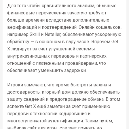
Для того чтобы сравнительного анализа, обычные
финансовые перечисления зачастую требуют
больше времени вследствие дополнительных
верификаций и подтверждений. Онлайн кошельков,
например Skrill и Neteller, обеспечивают ускоренную
обработку — в основном в пару часов. Впрочем Get
X лидирует за счет улучшенной системы
внутриказиношных переводов и партнерских
отношений с платежными провайдерами, что
обеспечивает уменьшить задержки.
Игроки замечают, что кроме быстроты важна и
достоверность: игорный дом должно обеспечивать
защиту сведений и предотвращение обмана. В этом
аспекте Get X ещё заметен за счёт применению
передовых технологий кодирования и
многоступенчатой аутентификации. Таким путём,
выбирая сайт для игры, следует принять во