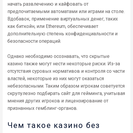
начать развлечению и кайфовать от
предпочитаемыми автоматами или играми на столе.
Вдобавок, применение виртуальных денег, таких
как биткойн, или Ethereum, обеспечивает
дополнительную степень конфиденциальности и
безопасности операций.
Однако необходимо осознавать, что скрытые
казино также могут нести некоторые риски. Из-за
отсутствия суровых нормативов и контроля со части
властей, некоторые из них могут оказаться
небезопасными. Таким образом игрокам советуется
скрупулезно подбирать сайт для гейминга, учитывая
мнения других игроков и лицензирование от
признанных гемблинг-органов.
Чем такое казино без