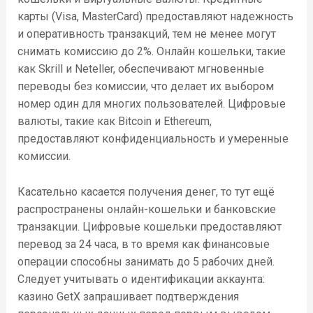
карты (Visa, MasterCard) предоставляют надежность
и оперативность транзакций, тем не менее могут
снимать комиссию до 2%. Онлайн кошельки, такие
как Skrill и Neteller, обеспечивают мгновенные
переводы без комиссии, что делает их выбором
номер один для многих пользователей. Цифровые
валюты, такие как Bitcoin и Ethereum,
предоставляют конфиденциальность и умеренные
комиссии.
Касательно касается получения денег, то тут ещё
распространены онлайн-кошельки и банковские
транзакции. Цифровые кошельки предоставляют
перевод за 24 часа, в то время как финансовые
операции способны занимать до 5 рабочих дней.
Следует учитывать о идентификации аккаунта:
казино GetX запрашивает подтверждения