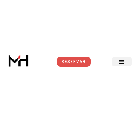
RESERVAR