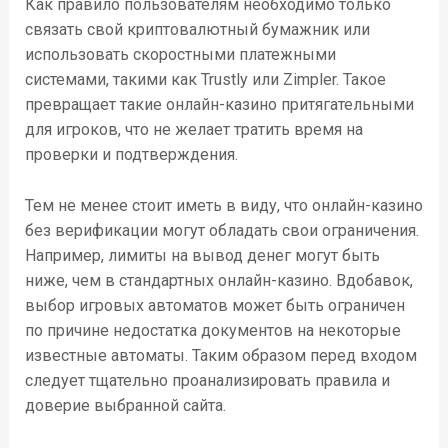
Как правило пользователям необходимо только
связать свой криптовалютный бумажник или
использовать скоростными платежными
системами, такими как Trustly или Zimpler. Такое
превращает такие онлайн-казино притягательными
для игроков, что не желает тратить время на
проверки и подтверждения.
Тем не менее стоит иметь в виду, что онлайн-казино
без верификации могут обладать свои ограничения.
Например, лимиты на вывод денег могут быть
ниже, чем в стандартных онлайн-казино. Вдобавок,
выбор игровых автоматов может быть ограничен
по причине недостатка документов на некоторые
известные автоматы. Таким образом перед входом
следует тщательно проанализировать правила и
доверие выбранной сайта.