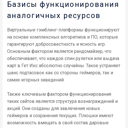
Базисы функционирования
аналогичных ресурсов
Виртуальные гэмблинг-платформы функционируют
на основе комплексных алгоритмов и ПО, которые
гарантируют добросовестность и ясность игр.
Основным фактором является рандомайзер, что
обеспечивает, что каждое спин рулетки или выдача
карт в Гет Икс абсолютно случайны. Такое устраняет
шанс подтасовок как со стороны геймеров, так и
самих игорных заведений.
Также ключевым фактором функционирования
таких сайтов является структура вознаграждений и
акций. Они созданы для завлечения новых
геймеров и сохранения текущих. Плюшки имеют
возможность вмещать в свой состав даровые