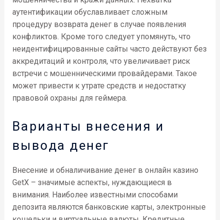
аутентификации обуславливает сложным
процедуру возврата денег в случае появления
конфликтов. Кроме того следует упомянуть, что
неидентифицированные сайты часто действуют без
аккредитаций и контроля, что увеличивает риск
встречи с мошенническими провайдерами. Такое
может привести к утрате средств и недостатку
правовой охраны для геймера.
Варианты внесения и
вывода денег
Внесение и обналичивание денег в онлайн казино
GetX – значимые аспекты, нуждающиеся в
внимания. Наиболее известными способами
депозита являются банковские карты, электронные
кошельки и виртуальные валюты. Кредитные