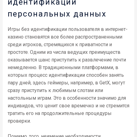
идентификации
персональных данных
Игры без идентификации пользователя в интернет-
казино становятся все более распространенными
среди игроков, стремящихся к приватности и
простоте. Одним из числа ведущих преимуществ
оказывается шанс приступить к развлечение почти
немедленно. В традиционными платформами, в
которых процесс идентификации способен занять
пару дней, здесь геймеры, например, в GetX, могут
сразу приступить к любимым слотам или
настольным играм. Это в особенности значимо для
индивидов, что ценит свое времечко и не стремится
тратить его на продолжительные процедуры
проверки.
Помимо, того, неимение необходимости