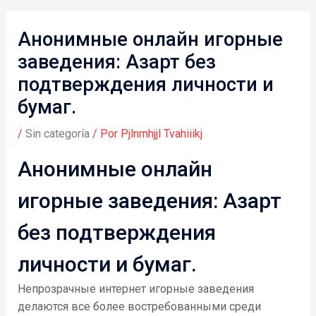
Анонимные онлайн игорные
заведения: Азарт без
подтверждения личности и
бумаг.
/
Sin categoría
/ Por
Pjlnrnhjjl Tvahiiikj
Анонимные онлайн
игорные заведения: Азарт
без подтверждения
личности и бумаг.
Непрозрачные интернет игорные заведения
делаются все более востребованными среди