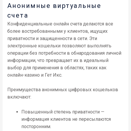
Анонимные виртуальные
счета
Конфиденциальные онлайн счета делаются все
более востребованными у клиентов, ищущих
приватности и защищенности в сети. Эти
электронные кошельки позволяют выполнять
операции без потребности в обнародования личной
информации, что превращает их в идеальный
выбор для применения в областях, таких как
онлайн-казино и Гет Икс.
Преимущества анонимных цифровых кошельков
включают:
Повышенный степень приватности —
информация клиентов не пересылаются
посторонним.