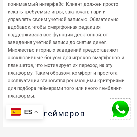
понимаемый интерфейс. Клиент должен просто
искать требуемые игры, заключать пари и
управлять своим учетной записью. Обязательно
вдобавок, чтобы смартфонная редакция
поддерживала все функции десктопной: от
заведения учётной записи до снятия денег.
Множество игорных заведений предоставляют
эксклюзивные бонусы для игроков смартфонов и
планшетов, что мотивирует их переход на эту
платформу. Таким образом, комфорт и простота
эксплуатации становятся решающими критериями
для подбора геймерами того или иного гэмблинг-
платформы.
ES
Мнения геймеров
Мнения пользователей занимают ключевую задачу
в определении интернет-казино. Бывалые азартные