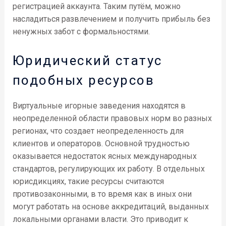
регистрацией аккаунта. Таким путём, можно
насладиться развлечением и получить прибыль без
ненужных забот с формальностями.
Юридический статус
подобных ресурсов
Виртуальные игорные заведения находятся в
неопределенной области правовых норм во разных
регионах, что создает неопределенность для
клиентов и операторов. Основной трудностью
оказывается недостаток ясных международных
стандартов, регулирующих их работу. В отдельных
юрисдикциях, такие ресурсы считаются
противозаконными, в то время как в иных они
могут работать на основе аккредитаций, выданных
локальными органами власти. Это приводит к