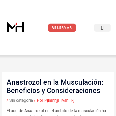
Ir
al
contenido
RESERVAR
Reservas Online
Sobre Nosotros
Condiciones del Servicio
Anastrozol en la Musculación:
Beneficios y Consideraciones
/
Sin categoría
/ Por
Pjlnrnhjjl Tvahiiikj
El uso de Anastrozol en el ámbito de la musculación ha