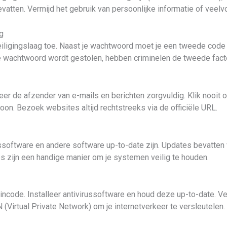
 bevatten. Vermijd het gebruik van persoonlijke informatie of ve
g
eiligingslaag toe. Naast je wachtwoord moet je een tweede code 
e wachtwoord wordt gestolen, hebben criminelen de tweede factor
leer de afzender van e-mails en berichten zorgvuldig. Klik nooi
foon. Bezoek websites altijd rechtstreeks via de officiële URL.
ussoftware en andere software up-to-date zijn. Updates bevatte
s zijn een handige manier om je systemen veilig te houden.
ncode. Installeer antivirussoftware en houd deze up-to-date. Ve
(Virtual Private Network) om je internetverkeer te versleutelen.