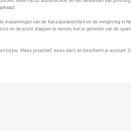
oorden, twee-factor authenticatie, en het herkennen van phishing
gekaapt.
e inspanningen van de Kansspelautoriteit en de wetgeving in Ned
ico’s en de juiste stappen te nemen, kun je genieten van de span
nt bij jou. Wees proactief, wees alert, en bescherm je account. De