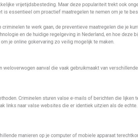
kelijke vrijetijdsbesteding. Maar deze populariteit trekt ook o
et is essentieel om proactief maatregelen te nemen om je te be
criminelen te werk gaan, de preventieve maatregelen die je kunt
chnologie en de huidige regelgeving in Nederland, en hoe deze 
s om je online gokervaring zo veilig mogelijk te maken.
een weloverwogen aanval die vaak gebruikmaakt van verschillend
oden. Criminelen sturen valse e-mails of berichten die lijken t
k links naar valse websites die er identiek uitzien als de echte
chillende manieren op je computer of mobiele apparaat terechtko