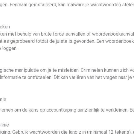
gen. Eenmaal geïnstalleerd, kan malware je wachtwoorden stelen, 
oeken
en met behulp van brute force-aanvallen of woordenboekaanvall
ies geprobeerd totdat de juiste is gevonden. Een woordenboeka
 loggen.
gische manipulatie om je te misleiden. Criminelen kunnen zich
informatie te ontfutselen. Dit kan variëren van het vragen naar j
nie
t nemen om de kans op accountkaping aanzienlijk te verkleinen. E
linie
iging. Gebruik wachtwoorden die lang zijn (minimaal 12 tekens), 