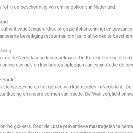
 rol in de bescherming van online gokkers in Nederland.
heid
authenticatie (vingerafdruk of gezichtsherkenning) en geavance
eavanceerde beveiligingssystemen om hun platformen te bescher
having
der op de Nederlandse kansspelmarkt. De Ksa ziet toe op de nal
n online casino’s en kan boetes opleggen aan casino’s die de bev
e Speler
jkste wetgeving op het gebied van kansspelen in Nederland. D
ountkaping en andere vormen van fraude. De Wok verplicht onlin
 online gokkers. Door de juiste preventieve maatregelen te neme