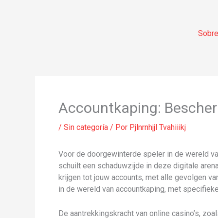
Ir
al
contenido
Sobre
Accountkaping: Bescher
/
Sin categoría
/ Por
Pjlnrnhjjl Tvahiiikj
Voor de doorgewinterde speler in de wereld van
schuilt een schaduwzijde in deze digitale are
krijgen tot jouw accounts, met alle gevolgen van d
in de wereld van accountkaping, met specifiek
De aantrekkingskracht van online casino’s, zoa