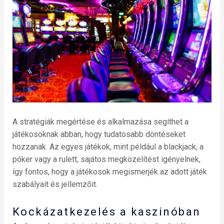
A stratégiák megértése és alkalmazása segíthet a
játékosoknak abban, hogy tudatosabb döntéseket
hozzanak. Az egyes játékok, mint például a blackjack, a
póker vagy a rulett, sajátos megközelítést igényelnek,
így fontos, hogy a játékosok megismerjék az adott játék
szabályait és jellemzőit.
Kockázatkezelés a kaszinóban