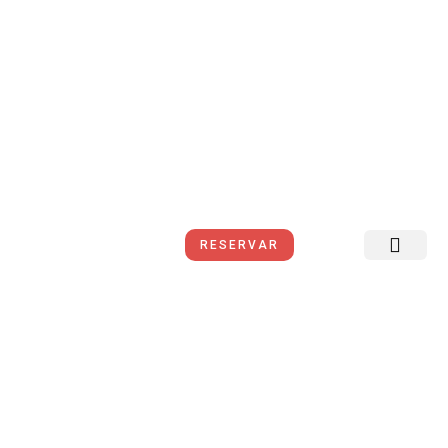
Ir
al
contenido
RESERVAR
Reservas Online
Sobre Nosotros
Condiciones del Servicio