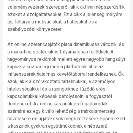
véleményvezérek szerepéről, akik aktívan népszerűsítik
ezeket a szolgáltatásokat. Ez a cikk a jelenség mélyére
ás, feltárva a motivációkat, a hatásokat és a
szabályozási környezetet.
Az online szerencsejáték piaca dinamikusan változik, és
a marketing stratégiák is folyamatosan fejlődnek. A
hagyományos reklámok mellett egyre nagyobb hangsúlyt
kapnak a közösségi média platformok, ahol az
influenszerek hatalmas követőtáborral rendelkeznek. Ők
azok, akik a szórakoztató tartalmukkal, a személyes
hitelességükkel és a rajongóikhoz fűződő erős
kapcsolatukkal képesek befolyásolni a fogyasztói
döntéseket. Az online kaszinók és fogadóirodák
számára ez egy kiváló lehetőség a márkaismertség
növelésére és új játékosok megszerzésére. Éppen ezért
a kaszinók gyakran együttműködnek a népszerű