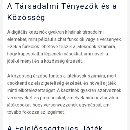
A Társadalmi Tényezők és a
Közösség
A digitális kaszinók gyakran kínálnak társadalmi
elemeket, mint például a chat funkciók vagy a versenyek.
Ezek a funkciók lehetővé teszik a játékosok számára,
hogy kapcsolatba lépjenek másokkal, ami növeli a
játékélményt és a közösség érzését.
A közösség érzése fontos a játékosok számára, mert
csökkenti az elszigeteltség érzését, és növeli a játék
iránti elkötelezettséget. A kaszinók gyakran szerveznek
versenyeket és promóciókat, amelyek arra ösztönzik a
játékosokat, hogy versenyezzenek egymással, ami
tovább fokozza az izgalmat.
A Felelősségteljes Játék