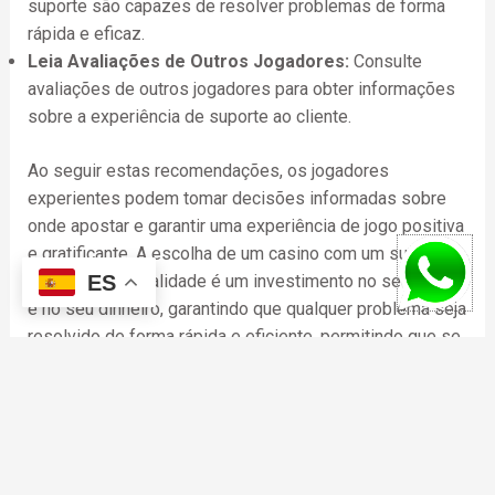
suporte são capazes de resolver problemas de forma
rápida e eficaz.
Leia Avaliações de Outros Jogadores:
Consulte
avaliações de outros jogadores para obter informações
sobre a experiência de suporte ao cliente.
Ao seguir estas recomendações, os jogadores
experientes podem tomar decisões informadas sobre
onde apostar e garantir uma experiência de jogo positiva
e gratificante. A escolha de um casino com um suporte
ao cliente de qualidade é um investimento no seu tempo
ES
e no seu dinheiro, garantindo que qualquer problema seja
resolvido de forma rápida e eficiente, permitindo que se
concentre no que realmente importa: a emoção do jogo.
←
Entrada anterior
Entrada siguiente
→