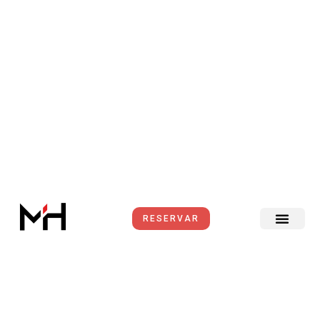
Ir
al
contenido
RESERVAR