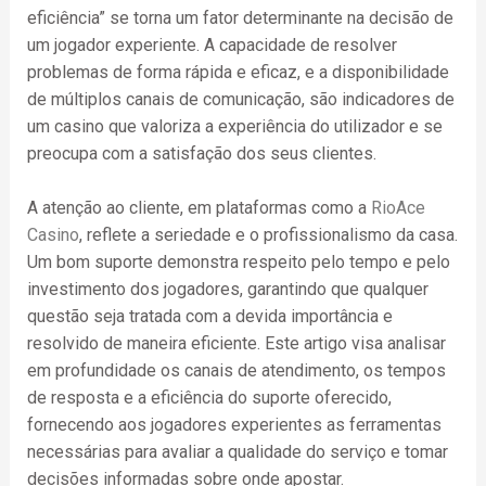
eficiência” se torna um fator determinante na decisão de
um jogador experiente. A capacidade de resolver
problemas de forma rápida e eficaz, e a disponibilidade
de múltiplos canais de comunicação, são indicadores de
um casino que valoriza a experiência do utilizador e se
preocupa com a satisfação dos seus clientes.
A atenção ao cliente, em plataformas como a
RioAce
Casino
, reflete a seriedade e o profissionalismo da casa.
Um bom suporte demonstra respeito pelo tempo e pelo
investimento dos jogadores, garantindo que qualquer
questão seja tratada com a devida importância e
resolvido de maneira eficiente. Este artigo visa analisar
em profundidade os canais de atendimento, os tempos
de resposta e a eficiência do suporte oferecido,
fornecendo aos jogadores experientes as ferramentas
necessárias para avaliar a qualidade do serviço e tomar
decisões informadas sobre onde apostar.