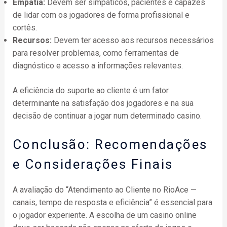
Empatia:
Devem ser simpáticos, pacientes e capazes
de lidar com os jogadores de forma profissional e
cortês.
Recursos:
Devem ter acesso aos recursos necessários
para resolver problemas, como ferramentas de
diagnóstico e acesso a informações relevantes.
A eficiência do suporte ao cliente é um fator
determinante na satisfação dos jogadores e na sua
decisão de continuar a jogar num determinado casino.
Conclusão: Recomendações
e Considerações Finais
A avaliação do “Atendimento ao Cliente no RioAce —
canais, tempo de resposta e eficiência” é essencial para
o jogador experiente. A escolha de um casino online