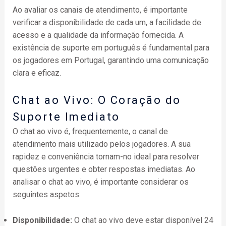
Ao avaliar os canais de atendimento, é importante
verificar a disponibilidade de cada um, a facilidade de
acesso e a qualidade da informação fornecida. A
existência de suporte em português é fundamental para
os jogadores em Portugal, garantindo uma comunicação
clara e eficaz.
Chat ao Vivo: O Coração do
Suporte Imediato
O chat ao vivo é, frequentemente, o canal de
atendimento mais utilizado pelos jogadores. A sua
rapidez e conveniência tornam-no ideal para resolver
questões urgentes e obter respostas imediatas. Ao
analisar o chat ao vivo, é importante considerar os
seguintes aspetos:
Disponibilidade:
O chat ao vivo deve estar disponível 24