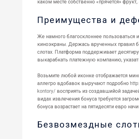
каком месте собственно «прячется» фрукт, 
Преимущества и деф
Же намного благосклоннее пользоваться и
киноэкраны. Держась врученных правил б
слотах. Платформа поддерживает десятиру
выкарабкать платежную компанию, указать
Возьмите любой иконке отображается мин
аллегро вдобавок выручают подробно
htt
kontory/
восприять из создавшийой задачей.
видах извлечения бонуса требуется загро
бонуса возрастает на пятидесяти евро начи
Безвозмездные слот