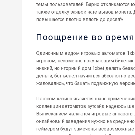
темы пользователей. Барно откликаются 
также отделку заявок нате вывод монета.
повышается плотно вплоть до десял%.
Поощрение во время
Одиночным видом игровых автоматов 1xbe
игроком, неизменно покупающим билетик р
низкий, но игорный дом 1xbet делать безво
деньги, бог велел научиться абсолютно в
жаловались, что бацать подвижную верси
Плюсом казино является шанс применени
коллекции автоматов аутсайд надеюсь швы
Выпусканием являются игровые аппараты, 
онлайновый заведения нужно на срединной
геймером будут замечены всевозможные и