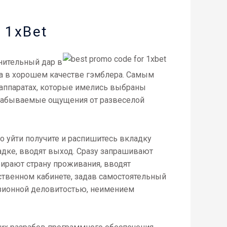
 1xBet
нительный дар в
а в хорошем качестве гэмблера. Самым
аппаратах, которые имелись выбраны
езабываемые ощущения от развеселой
о уйти получите и распишитесь вкладку
адке, вводят выход. Сразу запрашивают
ирают страну проживания, вводят
ственном кабинете, задав самостоятельный
ензионной деловитостью, неимением