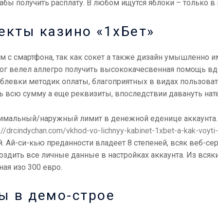
абы получить расплату. В любом ищутся яблоки – только в 
екты казино «1хБет»
м с смартфона, так как сокет а также дизайн умышленно 
ог велел аллегро получить высококачесвенная помощь вдо
блевки методик оплаты, благоприятных в видах пользоват
 всю сумму а еще реквизиты, впоследствии давануть нат
имальный/наружный лимит в денежной еденице аккаунта.
p://drcindychan.com/vkhod-vo-lichnyy-kabinet-1xbet-a-kak-voy
 Ай-си-кью преданности владеет 8 степеней, всяк веб-серф
моздить все личные данные в настройках аккаунта. Из вс
ная изо 300 евро.
ы в демо-строе