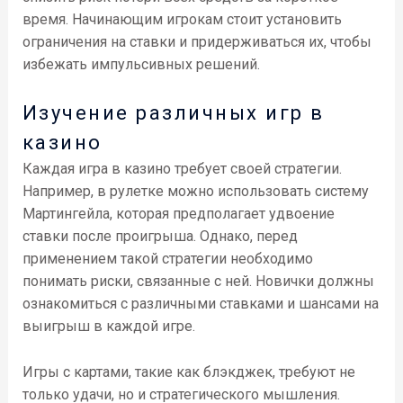
время. Начинающим игрокам стоит установить
ограничения на ставки и придерживаться их, чтобы
избежать импульсивных решений.
Изучение различных игр в
казино
Каждая игра в казино требует своей стратегии.
Например, в рулетке можно использовать систему
Мартингейла, которая предполагает удвоение
ставки после проигрыша. Однако, перед
применением такой стратегии необходимо
понимать риски, связанные с ней. Новички должны
ознакомиться с различными ставками и шансами на
выигрыш в каждой игре.
Игры с картами, такие как блэкджек, требуют не
только удачи, но и стратегического мышления.