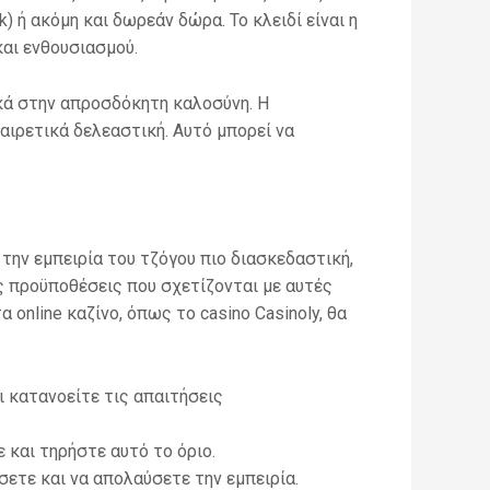
ή ακόμη και δωρεάν δώρα. Το κλειδί είναι η
και ενθουσιασμού.
ικά στην απροσδόκητη καλοσύνη. Η
αιρετικά δελεαστική. Αυτό μπορεί να
 την εμπειρία του τζόγου πιο διασκεδαστική,
τις προϋποθέσεις που σχετίζονται με αυτές
 online καζίνο, όπως το casino Casinoly, θα
 κατανοείτε τις απαιτήσεις
 και τηρήστε αυτό το όριο.
σετε και να απολαύσετε την εμπειρία.