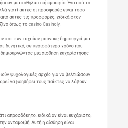
γήσουν μια καθηλωτική εμπειρία. Ένα από τα
λά γιατί αυτές οι προσφορές είναι τόσο
από αυτές τις προσφορές, ειδικά στον
αζίνο όπως το
casino Casinoly
.
ων και των τυχαίων μπόνους δημιουργεί μια
αι, δυνητικά, σε περισσότερο χρόνο που
, δημιουργώντας μια αίσθηση ευχαρίστησης
ποιούν ψυχολογικές αρχές για να βελτιώσουν
ρεί να βοηθήσει τους παίκτες να λάβουν
τι απροσδόκητο, ειδικά αν είναι ευχάριστο,
ην ανταμοιβή. Αυτή η αίσθηση είναι