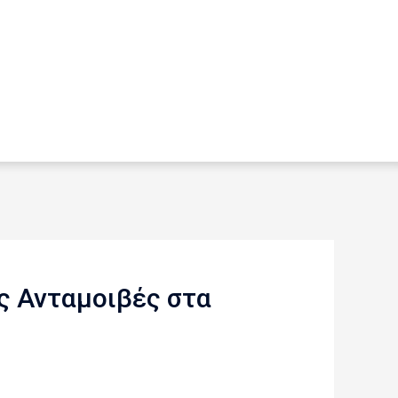
ς Ανταμοιβές στα