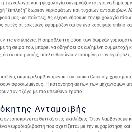
 η τεχνολογία και η ψυχολογία συνεργάζονται για να δημιουρ
οχή “έκπληξη” δωρεάν γυρισμάτων και τυχαίων ανταμοιβών. Αλ
φορά μας ως παίκτες; Ας εξερευνήσουμε την ψυχολογία πίσω 
ώς αυτές οι τακτικές εφαρμόζονται σε ένα κορυφαίο online κ
ύουν τις εκπλήξεις. Η απρόβλεπτη φύση των δωρεάν γυρισμάτ
με τη σειρά του, μπορεί να οδηγήσει σε αυξημένη συμμετοχή κ
ς, έστω και μικρής, απελευθερώνει ντοπαμίνη στον εγκέφαλο
ne καζίνο, συμπεριλαμβανομένου του casino Casinoly, χρησιμο
ήσουν αφοσιωμένους. Η κατανόηση αυτών των μηχανισμών μπο
ουν τον τζόγο με πιο υπεύθυνο τρόπο.
δόκητης Ανταμοιβής
 ανταποκρίνεται θετικά στις εκπλήξεις. Όταν λαμβάνουμε κά
να νευροδιαβιβαστή που σχετίζεται με την ευχαρίστηση και τ