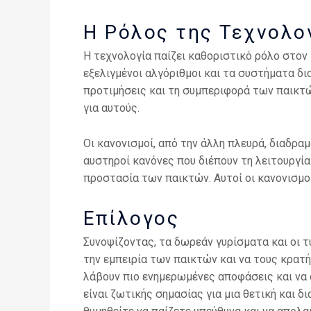
Η Ρόλος της Τεχνολο
Η τεχνολογία παίζει καθοριστικό ρόλο στον 
εξελιγμένοι αλγόριθμοι και τα συστήματα δ
προτιμήσεις και τη συμπεριφορά των παικτών
για αυτούς.
Οι κανονισμοί, από την άλλη πλευρά, διαδρ
αυστηροί κανόνες που διέπουν τη λειτουργία
προστασία των παικτών. Αυτοί οι κανονισμοί
Επίλογος
Συνοψίζοντας, τα δωρεάν γυρίσματα και οι τ
την εμπειρία των παικτών και να τους κρατ
λάβουν πιο ενημερωμένες αποφάσεις και να 
είναι ζωτικής σημασίας για μια θετική και δ