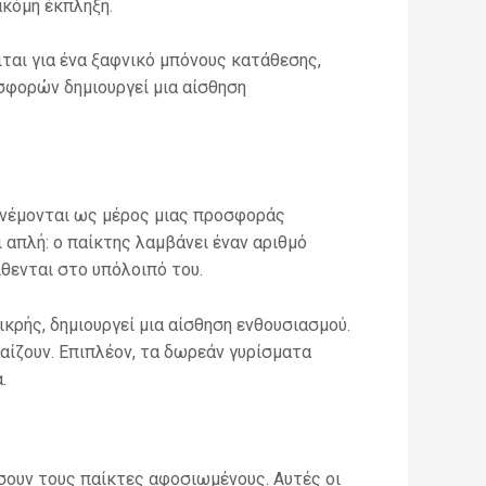
ακόμη έκπληξη.
ιται για ένα ξαφνικό μπόνους κατάθεσης,
σφορών δημιουργεί μια αίσθηση
πονέμονται ως μέρος μιας προσφοράς
 απλή: ο παίκτης λαμβάνει έναν αριθμό
θενται στο υπόλοιπό του.
ικρής, δημιουργεί μια αίσθηση ενθουσιασμού.
 παίζουν. Επιπλέον, τα δωρεάν γυρίσματα
.
ήσουν τους παίκτες αφοσιωμένους. Αυτές οι