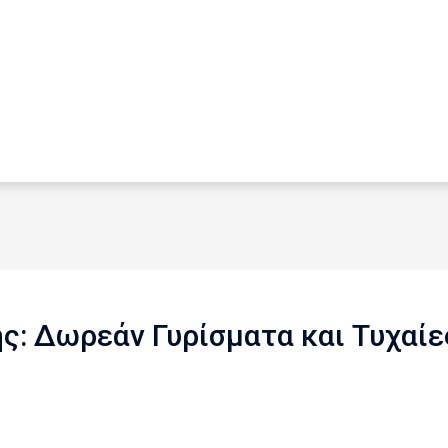
ς: Δωρεάν Γυρίσματα και Τυχαίε