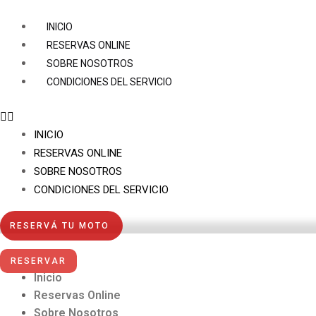
Ir
al
INICIO
contenido
RESERVAS ONLINE
SOBRE NOSOTROS
CONDICIONES DEL SERVICIO
INICIO
RESERVAS ONLINE
SOBRE NOSOTROS
CONDICIONES DEL SERVICIO
RESERVÁ TU MOTO
RESERVAR
Inicio
Reservas Online
Sobre Nosotros