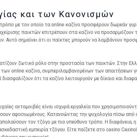
γίας και των Κανονισμών
τρόπο με τον οποίο τα online καζίνο προσφέρουν δωρεάν γυρ
ιαχείρισης παικτών επιτρέπουν στα καζίνο να προσαρμόζουν 
. Αυτό σημαίνει ότι οι παίκτες μπορούν να λαμβάνουν προσφ
αματίζουν ζωτικό ρόλο στην προστασία των παικτών. Στην Ελ
 των online καζίνο, συμπεριλαμβανομένων των απαιτήσεων γι
 διασφαλίζουν ότι τα καζίνο λειτουργούν με δίκαιο και διαφα
υχαίες ανταμοιβές είναι ισχυρά εργαλεία που χρησιμοποιούντα
ήσουν αφοσιωμένους. Κατανοώντας την ψυχολογία πίσω από α
απολαύσουν τον τζόγο με πιο υπεύθυνο τρόπο. Η διαφάνεια, 
ιασκεδαστική εμπειρία τζόγου. Είτε παίζετε στο casino Casinol