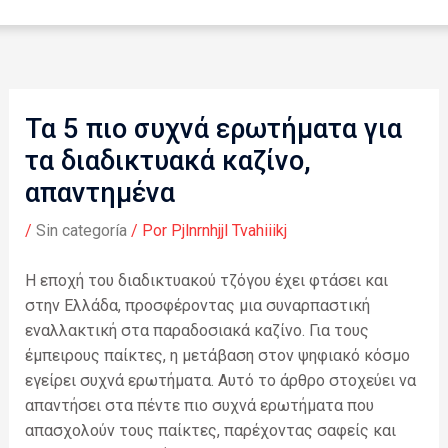
Τα 5 πιο συχνά ερωτήματα για
τα διαδικτυακά καζίνο,
απαντημένα
/
Sin categoría
/ Por
Pjlnrnhjjl Tvahiiikj
Η εποχή του διαδικτυακού τζόγου έχει φτάσει και
στην Ελλάδα, προσφέροντας μια συναρπαστική
εναλλακτική στα παραδοσιακά καζίνο. Για τους
έμπειρους παίκτες, η μετάβαση στον ψηφιακό κόσμο
εγείρει συχνά ερωτήματα. Αυτό το άρθρο στοχεύει να
απαντήσει στα πέντε πιο συχνά ερωτήματα που
απασχολούν τους παίκτες, παρέχοντας σαφείς και