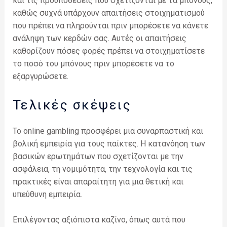
και τις προϋποθέσεις που σχετίζονται με τα μπόνους,
καθώς συχνά υπάρχουν απαιτήσεις στοιχηματισμού
που πρέπει να πληρούνται πριν μπορέσετε να κάνετε
ανάληψη των κερδών σας. Αυτές οι απαιτήσεις
καθορίζουν πόσες φορές πρέπει να στοιχηματίσετε
το ποσό του μπόνους πριν μπορέσετε να το
εξαργυρώσετε.
Τελικές σκέψεις
Το online gambling προσφέρει μια συναρπαστική και
βολική εμπειρία για τους παίκτες. Η κατανόηση των
βασικών ερωτημάτων που σχετίζονται με την
ασφάλεια, τη νομιμότητα, την τεχνολογία και τις
πρακτικές είναι απαραίτητη για μια θετική και
υπεύθυνη εμπειρία.
Επιλέγοντας αξιόπιστα καζίνο, όπως αυτά που