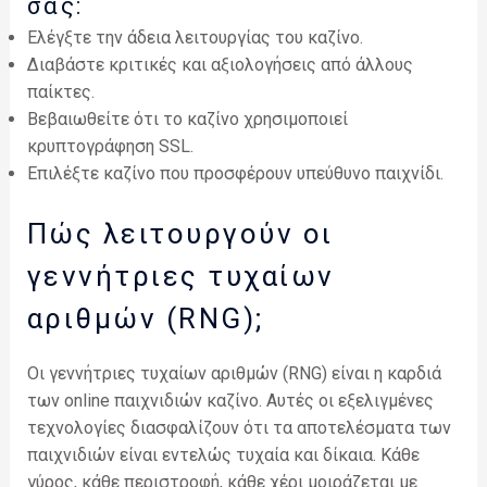
σας:
Ελέγξτε την άδεια λειτουργίας του καζίνο.
Διαβάστε κριτικές και αξιολογήσεις από άλλους
παίκτες.
Βεβαιωθείτε ότι το καζίνο χρησιμοποιεί
κρυπτογράφηση SSL.
Επιλέξτε καζίνο που προσφέρουν υπεύθυνο παιχνίδι.
Πώς λειτουργούν οι
γεννήτριες τυχαίων
αριθμών (RNG);
Οι γεννήτριες τυχαίων αριθμών (RNG) είναι η καρδιά
των online παιχνιδιών καζίνο. Αυτές οι εξελιγμένες
τεχνολογίες διασφαλίζουν ότι τα αποτελέσματα των
παιχνιδιών είναι εντελώς τυχαία και δίκαια. Κάθε
γύρος, κάθε περιστροφή, κάθε χέρι μοιράζεται με