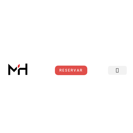
Ir
al
contenido
RESERVAR
Reservas Online
Sobre Nosotros
Condiciones del Servicio