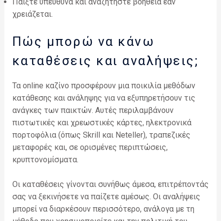
Παίξτε υπεύθυνα και αναζητήστε βοήθεια εάν
χρειάζεται.
Πώς μπορώ να κάνω
καταθέσεις και αναλήψεις;
Τα online καζίνο προσφέρουν μια ποικιλία μεθόδων
κατάθεσης και ανάληψης για να εξυπηρετήσουν τις
ανάγκες των παικτών. Αυτές περιλαμβάνουν
πιστωτικές και χρεωστικές κάρτες, ηλεκτρονικά
πορτοφόλια (όπως Skrill και Neteller), τραπεζικές
μεταφορές και, σε ορισμένες περιπτώσεις,
κρυπτονομίσματα.
Οι καταθέσεις γίνονται συνήθως άμεσα, επιτρέποντάς
σας να ξεκινήσετε να παίζετε αμέσως. Οι αναλήψεις
μπορεί να διαρκέσουν περισσότερο, ανάλογα με τη