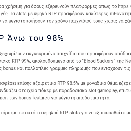
τερα χρήσιμη για όσους εξερευνούν πλατφόρμες όπως το
https
ογές. Τα slots με υψηλό RTP προσφέρουν καλύτερες πιθανότ
ν να μεγιστοποιήσουν τον χρόνο παιχνιδιού τους χωρίς να χά
TP Άνω του 98%
 ξεχωρίζουν συγκεκριμένα παιχνίδια που προσφέρουν απόδοση
ιακό RTP 99%, ακολουθούμενο από το “Blood Suckers” της Net
ς bonus και πολλαπλές γραμμές πληρωμής που ενισχύουν τις
οσφέρει επίσης εξαιρετικό RTP 98.5% με μοναδικό θέμα εξερεύ
συνδυάζει στοιχεία πόκερ με παραδοσιακό slot gameplay, επιτ
ηση των bonus features για μέγιστη αποδοτικότητα.
τάρισμα σε αυτά τα υψηλού RTP slots για να εξοικειωθείτε μ