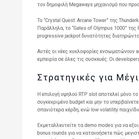
τον δημοφιλή Megaways μηχανισμό που προσ
Το “Crystal Quest: Arcane Tower” της Thunder
Παράλληλα, το “Gates of Olympus 1000” της P
progressive jackpot δυνατότητες διατηρώντα
Αυτές οι νέες κυκλοφορίες ενσωματώνουν adv
εμπειρία σε όλες τις συσκευές. Οι develope
Στρατηγικές για Μέγ
Η επιλογή υψηλού RTP slot αποτελεί μόνο το 
συγκεκριμένο budget και μην το υπερβαίνετε π
σπανιότερα κέρδη, ενώ low volatility παιχνίδ
Εκμεταλλευτείτε τα demo modes για να εξοικ
bonus rounds για να κατανοήσετε πώς μεγιστο