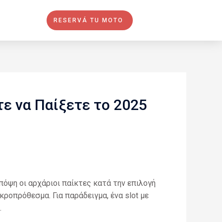
RESERVÁ TU MOTO
ε να Παίξετε το 2025
πόψη οι αρχάριοι παίκτες κατά την επιλογή
ροπρόθεσμα. Για παράδειγμα, ένα slot με
.