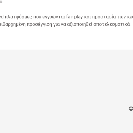
ά.
ated πλατφόρμες που εγγυώνται fair play και προστασία των 
ειθαρχημένη προσέγγιση για να αξιοποιηθεί αποτελεσματικά.
©