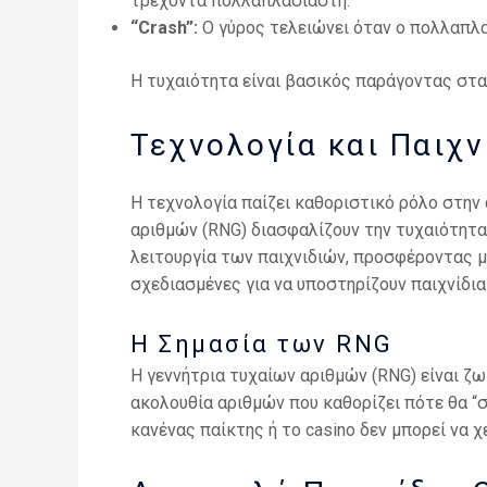
τρέχοντα πολλαπλασιαστή.
“Crash”:
Ο γύρος τελειώνει όταν ο πολλαπλα
Η τυχαιότητα είναι βασικός παράγοντας στα 
Τεχνολογία και Παιχν
Η τεχνολογία παίζει καθοριστικό ρόλο στην α
αριθμών (RNG) διασφαλίζουν την τυχαιότητα 
λειτουργία των παιχνιδιών, προσφέροντας μι
σχεδιασμένες για να υποστηρίζουν παιχνίδια
Η Σημασία των RNG
Η γεννήτρια τυχαίων αριθμών (RNG) είναι ζω
ακολουθία αριθμών που καθορίζει πότε θα “
κανένας παίκτης ή το casino δεν μπορεί να 