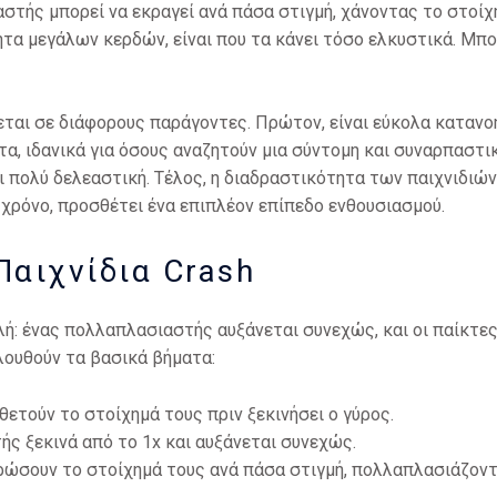
στής μπορεί να εκραγεί ανά πάσα στιγμή, χάνοντας το στοίχη
τα μεγάλων κερδών, είναι που τα κάνει τόσο ελκυστικά. Μπο
ται σε διάφορους παράγοντες. Πρώτον, είναι εύκολα κατανοη
, ιδανικά για όσους αναζητούν μια σύντομη και συναρπαστική
αι πολύ δελεαστική. Τέλος, η διαδραστικότητα των παιχνιδιώ
χρόνο, προσθέτει ένα επιπλέον επίπεδο ενθουσιασμού.
Παιχνίδια Crash
πλή: ένας πολλαπλασιαστής αυξάνεται συνεχώς, και οι παίκτ
λουθούν τα βασικά βήματα:
ετούν το στοίχημά τους πριν ξεκινήσει ο γύρος.
ς ξεκινά από το 1x και αυξάνεται συνεχώς.
ρώσουν το στοίχημά τους ανά πάσα στιγμή, πολλαπλασιάζοντ