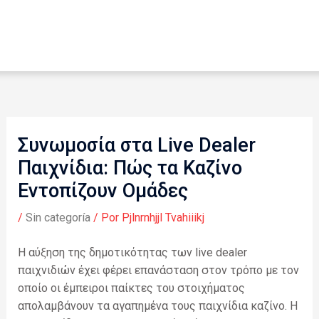
Συνωμοσία στα Live Dealer
Παιχνίδια: Πώς τα Καζίνο
Εντοπίζουν Ομάδες
/
Sin categoría
/ Por
Pjlnrnhjjl Tvahiiikj
Η αύξηση της δημοτικότητας των live dealer
παιχνιδιών έχει φέρει επανάσταση στον τρόπο με τον
οποίο οι έμπειροι παίκτες του στοιχήματος
απολαμβάνουν τα αγαπημένα τους παιχνίδια καζίνο. Η