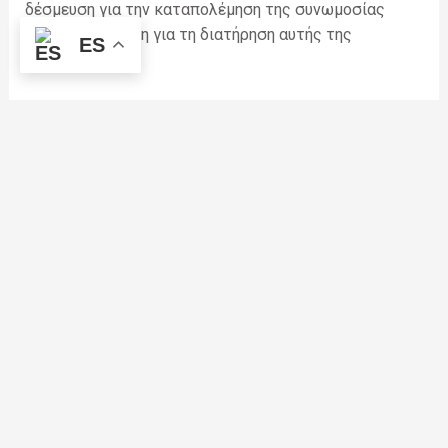
δέσμευση για την καταπολέμηση της συνωμοσίας
είναι απαραίτητη για τη διατήρηση αυτής της
ES
εμπιστοσύνης.
←
Entrada anterior
Entrada siguiente
→
F
I
W
a
n
h
c
s
a
e
t
t
b
a
s
o
g
a
© 2020 todos los derechos reservados.