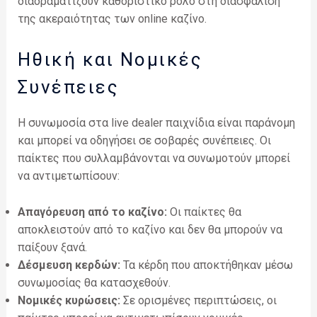
διαδραματίζουν καθοριστικό ρόλο στη διασφάλιση
της ακεραιότητας των online καζίνο.
Ηθική και Νομικές
Συνέπειες
Η συνωμοσία στα live dealer παιχνίδια είναι παράνομη
και μπορεί να οδηγήσει σε σοβαρές συνέπειες. Οι
παίκτες που συλλαμβάνονται να συνωμοτούν μπορεί
να αντιμετωπίσουν:
Απαγόρευση από το καζίνο:
Οι παίκτες θα
αποκλειστούν από το καζίνο και δεν θα μπορούν να
παίξουν ξανά.
Δέσμευση κερδών:
Τα κέρδη που αποκτήθηκαν μέσω
συνωμοσίας θα κατασχεθούν.
Νομικές κυρώσεις:
Σε ορισμένες περιπτώσεις, οι