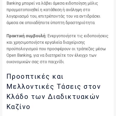
Banking μπορεί να λάβει άμεσα ειδοποίηση μόλις
πραγματοποιηθεί η κατάθεση ή ανάληψη στο
λογαριασμό του, επιτρέποντάς του να αντιδράσει
άμεσα σε οποιαδήποτε ύποπτη δραστηριότητα.
Πρακτική συμβουλή:
Ενεργοποιήστε τις ειδοποιήσεις
και χρησιμοποιήστε εργαλεία διαχείρισης
προϋπολογισμού που προσφέρουν οι τράπεζες μέσω
Open Banking, για να διατηρείτε τον έλεγχο των
οικονομικών σας στο παιχνίδι.
Προοπτικές και
Μελλοντικές Τάσεις στον
Κλάδο των Διαδικτυακών
Καζίνο