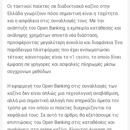
Οι τακτικοί παίκτες σε διαδικτυακά καζίνο στην
Ελλάδα γνωρίζουν πόσο σημαντική είναι η ταχύτητα
και η ασφάλεια στις συναλλαγές τους. Με την
ανάπτυξη του Open Banking, η εμπειρία κατάθεσης και
ανάληψης χρημάτων αποκτά νέα διάσταση,
προσφέροντας μεγαλύτερη ευκολία και διαφάνεια. Ένα
παράδειγμα πλατφόρμας που έχει ενσωματώσει
τέτοιες καινοτομίες είναι το
n1 casino
, το οποίο δίνει
έμφαση σε γρήγορες και ασφαλείς πληρωμές μέσω
σύγχρονων μεθόδων.
Η εφαρμογή του Open Banking στις συναλλαγές των
καζίνο δεν είναι απλώς μια τεχνολογική αναβάθμιση,
αλλά μια σημαντική αλλαγή που επηρεάζει άμεσα τον
τρόπο με τον οποίο οι παίκτες διαχειρίζονται τα
κεφάλαιά τους. Σε αυτό το άρθρο, θα εξετάσουμε τις
επιπτώσεις του Open Banking στις καταθέσεις και
αναλήψεις στα online καζίνο, δίνοντας έμφαση σε