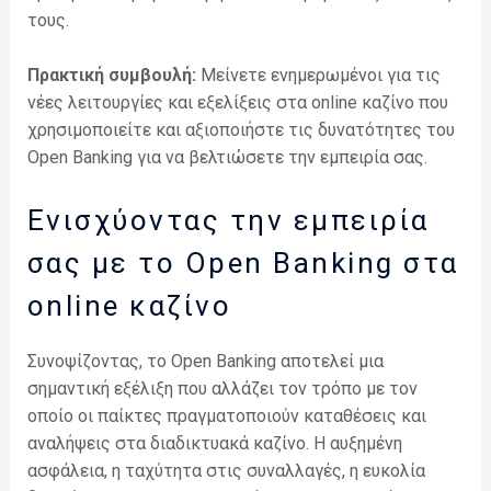
τους.
Πρακτική συμβουλή:
Μείνετε ενημερωμένοι για τις
νέες λειτουργίες και εξελίξεις στα online καζίνο που
χρησιμοποιείτε και αξιοποιήστε τις δυνατότητες του
Open Banking για να βελτιώσετε την εμπειρία σας.
Ενισχύοντας την εμπειρία
σας με το Open Banking στα
online καζίνο
Συνοψίζοντας, το Open Banking αποτελεί μια
σημαντική εξέλιξη που αλλάζει τον τρόπο με τον
οποίο οι παίκτες πραγματοποιούν καταθέσεις και
αναλήψεις στα διαδικτυακά καζίνο. Η αυξημένη
ασφάλεια, η ταχύτητα στις συναλλαγές, η ευκολία