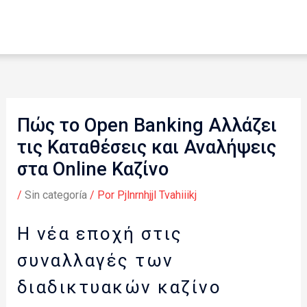
Πώς το Open Banking Αλλάζει
τις Καταθέσεις και Αναλήψεις
στα Online Καζίνο
/
Sin categoría
/ Por
Pjlnrnhjjl Tvahiiikj
Η νέα εποχή στις
συναλλαγές των
διαδικτυακών καζίνο