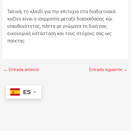
Τελικά, το κλειδί για την επιτυχία στα διαδικτυακά
καζίνο είναι η ισορροπία μεταξύ διασκέδασης και
υπευθυνότητας, πάντα με γνώμονα τη δική σας
οικονομική κατάσταση και τους στόχους σας ως
παίκτης.
←
Entrada anterior
Entrada siguiente
→
ES
F
I
W
a
n
h