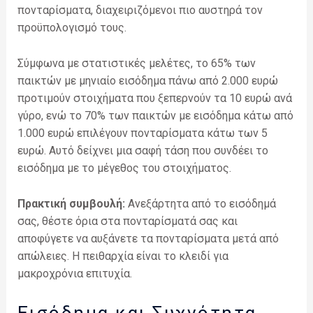
πονταρίσματα, διαχειριζόμενοι πιο αυστηρά τον
προϋπολογισμό τους.
Σύμφωνα με στατιστικές μελέτες, το 65% των
παικτών με μηνιαίο εισόδημα πάνω από 2.000 ευρώ
προτιμούν στοιχήματα που ξεπερνούν τα 10 ευρώ ανά
γύρο, ενώ το 70% των παικτών με εισόδημα κάτω από
1.000 ευρώ επιλέγουν πονταρίσματα κάτω των 5
ευρώ. Αυτό δείχνει μια σαφή τάση που συνδέει το
εισόδημα με το μέγεθος του στοιχήματος.
Πρακτική συμβουλή:
Ανεξάρτητα από το εισόδημά
σας, θέστε όρια στα πονταρίσματά σας και
αποφύγετε να αυξάνετε τα πονταρίσματα μετά από
απώλειες. Η πειθαρχία είναι το κλειδί για
μακροχρόνια επιτυχία.