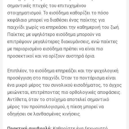
σημαντικές πτυχές του επιτυχημένου
στοιχηματισμού. Το εισόδημα καθορίζει το πόσο
κεφάλαιο μπορεί να διαθέσει ένας παίκτης για
παιχνίδι χωρίς να επηρεάσει την καθημερινή του ζωή.
Παίκτες με υψηλότερο εισόδημα μπορούν να
επιτρέψουν μεγαλύτερες διακυμάνσεις, ενώ παίκτες
με περιορισμένο εισόδημα πρέπει να είναι πιο
προσεκτικοί και να ορίζουν αυστηρά όρια.
Επιπλέον, το εισόδημα επηρεάζει και την ψυχολογική
προσέγγιση στο παιχνίδι. Όταν το ποντάρισμα είναι
ένα μικρό μέρος του συνολικού εισοδήματος, το άγχος
μειώνεται, επιτρέποντας πιο ορθολογικές αποφάσεις.
Αντίθετα, όταν το στοίχημα αποτελεί σημαντικό
μέρος του προϋπολογισμού, η πίεση μπορεί να
οδηγήσει σε λανθασμένες κινήσεις.
Πρακτική συμβουλή:
Καθορίστε ένα ξεχωριστό