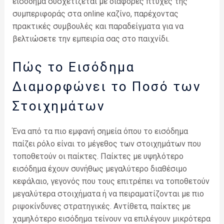
εισόδημα συσχετίζεται με διάφορες πτυχές της
συμπεριφοράς στα online καζίνο, παρέχοντας
πρακτικές συμβουλές και παραδείγματα για να
βελτιώσετε την εμπειρία σας στο παιχνίδι.
Πώς το Εισόδημα
Διαμορφώνει το Ποσό των
Στοιχημάτων
Ένα από τα πιο εμφανή σημεία όπου το εισόδημα
παίζει ρόλο είναι το μέγεθος των στοιχημάτων που
τοποθετούν οι παίκτες. Παίκτες με υψηλότερο
εισόδημα έχουν συνήθως μεγαλύτερο διαθέσιμο
κεφάλαιο, γεγονός που τους επιτρέπει να τοποθετούν
μεγαλύτερα στοιχήματα ή να πειραματίζονται με πιο
ριψοκίνδυνες στρατηγικές. Αντίθετα, παίκτες με
χαμηλότερο εισόδημα τείνουν να επιλέγουν μικρότερα