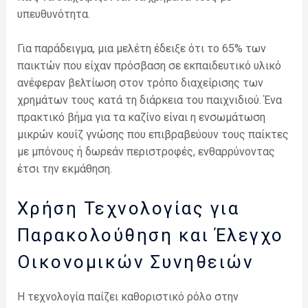
υπευθυνότητα.
Για παράδειγμα, μια μελέτη έδειξε ότι το 65% των
παικτών που είχαν πρόσβαση σε εκπαιδευτικό υλικό
ανέφεραν βελτίωση στον τρόπο διαχείρισης των
χρημάτων τους κατά τη διάρκεια του παιχνιδιού. Ένα
πρακτικό βήμα για τα καζίνο είναι η ενσωμάτωση
μικρών κουίζ γνώσης που επιβραβεύουν τους παίκτες
με μπόνους ή δωρεάν περιστροφές, ενθαρρύνοντας
έτσι την εκμάθηση.
Χρήση Τεχνολογίας για
Παρακολούθηση και Έλεγχο
Οικονομικών Συνηθειών
Η τεχνολογία παίζει καθοριστικό ρόλο στην