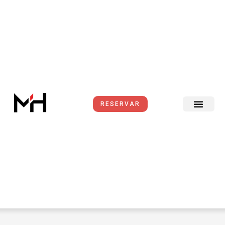
Ir
al
contenido
RESERVAR