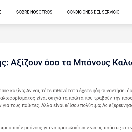
E
SOBRE NOSOTROS
CONDICIONES DEL SERVICIO
ς: Αξίζουν όσο τα Μπόνους Καλ
line καζίνο; Αν ναι, τότε πιθανότατα έχετε ήδη συναντήσει
καλωσορίσματος είναι συχνά τα πρώτα που τραβούν την προ
ια τους παίκτες. Αλλά είναι εξίσου πολύτιμα; Ας εξερευνήσου
ησιμοποιούν μπόνους για να προσελκύσουν νέους παίκτες και 