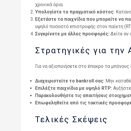
χρονικά όρια.
Υπολογίστε το πραγματικό κόστος:
Κατανοή
Εξετάστε τα παιχνίδια που μπορείτε να πα
υψηλό ποσοστό επιστροφής στον παίκτη (RT
Συγκρίνετε με άλλες προσφορές:
Δείτε αν 
Στρατηγικές για την
Για να αξιοποιήσετε στο έπακρο τα μπόνους
Διαχειριστείτε το bankroll σας:
Μην καταθέτ
Επιλέξτε παιχνίδια με υψηλό RTP:
Αυξήστε 
Παρακολουθήστε τις απαιτήσεις στοιχημα
Επωφεληθείτε από τις τακτικές προσφορέ
Τελικές Σκέψεις