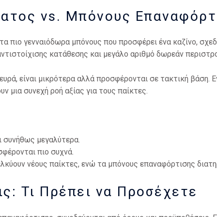
τος vs. Μπόνους Επαναφόρτι
α πιο γενναιόδωρα μπόνους που προσφέρει ένα καζίνο, σχεδ
ντιστοίχισης κατάθεσης και μεγάλο αριθμό δωρεάν περιστρ
ευρά, είναι μικρότερα αλλά προσφέρονται σε τακτική βάση. Ε
 μια συνεχή ροή αξίας για τους παίκτες.
ι συνήθως μεγαλύτερα.
φέρονται πιο συχνά.
κύουν νέους παίκτες, ενώ τα μπόνους επαναφόρτισης διατη
ς: Τι Πρέπει να Προσέχετε