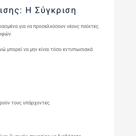
σης: Η Σύγκριση
ιασμένα για να προσελκύσουν νέους παίκτες.
οφών.
νώ μπορεί να μην είναι τόσο εντυπωσιακά
ρούν τους υπάρχοντες.