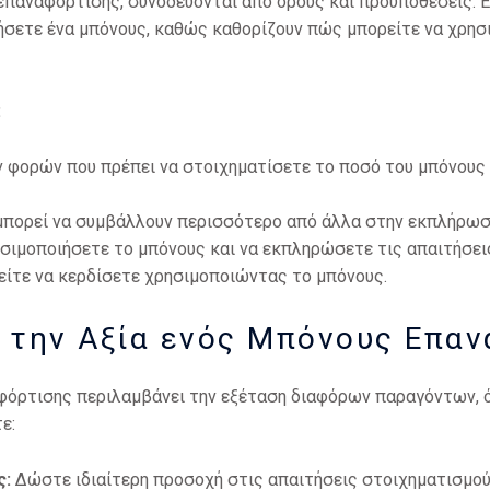
επαναφόρτισης, συνοδεύονται από όρους και προϋποθέσεις. Ε
ήσετε ένα μπόνους, καθώς καθορίζουν πώς μπορείτε να χρησ
:
 φορών που πρέπει να στοιχηματίσετε το ποσό του μπόνους (
μπορεί να συμβάλλουν περισσότερο από άλλα στην εκπλήρωσ
ησιμοποιήσετε το μπόνους και να εκπληρώσετε τις απαιτήσει
είτε να κερδίσετε χρησιμοποιώντας το μπόνους.
 την Αξία ενός Μπόνους Επα
φόρτισης περιλαμβάνει την εξέταση διαφόρων παραγόντων, ό
ε:
ς:
Δώστε ιδιαίτερη προσοχή στις απαιτήσεις στοιχηματισμού,