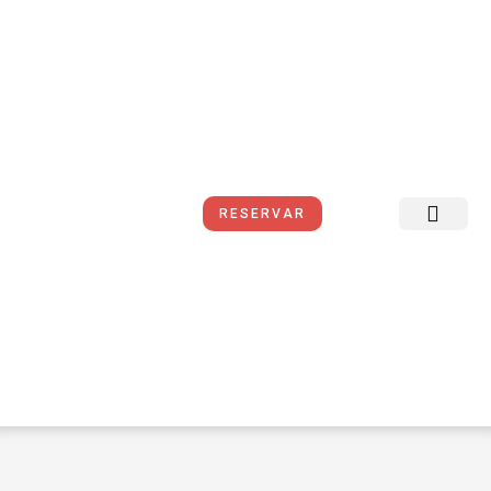
Ir
al
contenido
RESERVAR
Reservas Online
Sobre Nosotros
Condiciones del Servicio