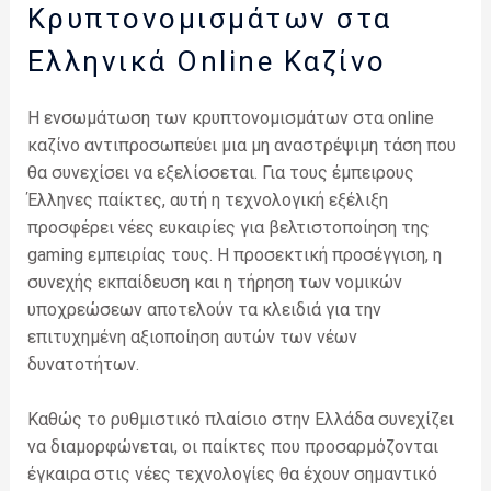
Κρυπτονομισμάτων στα
Ελληνικά Online Καζίνο
Η ενσωμάτωση των κρυπτονομισμάτων στα online
καζίνο αντιπροσωπεύει μια μη αναστρέψιμη τάση που
θα συνεχίσει να εξελίσσεται. Για τους έμπειρους
Έλληνες παίκτες, αυτή η τεχνολογική εξέλιξη
προσφέρει νέες ευκαιρίες για βελτιστοποίηση της
gaming εμπειρίας τους. Η προσεκτική προσέγγιση, η
συνεχής εκπαίδευση και η τήρηση των νομικών
υποχρεώσεων αποτελούν τα κλειδιά για την
επιτυχημένη αξιοποίηση αυτών των νέων
δυνατοτήτων.
Καθώς το ρυθμιστικό πλαίσιο στην Ελλάδα συνεχίζει
να διαμορφώνεται, οι παίκτες που προσαρμόζονται
έγκαιρα στις νέες τεχνολογίες θα έχουν σημαντικό