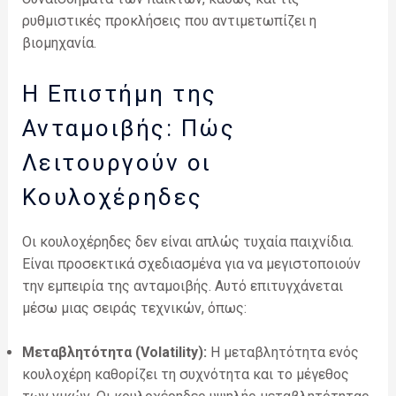
ρυθμιστικές προκλήσεις που αντιμετωπίζει η
βιομηχανία.
Η Επιστήμη της
Ανταμοιβής: Πώς
Λειτουργούν οι
Κουλοχέρηδες
Οι κουλοχέρηδες δεν είναι απλώς τυχαία παιχνίδια.
Είναι προσεκτικά σχεδιασμένα για να μεγιστοποιούν
την εμπειρία της ανταμοιβής. Αυτό επιτυγχάνεται
μέσω μιας σειράς τεχνικών, όπως:
Μεταβλητότητα (Volatility):
Η μεταβλητότητα ενός
κουλοχέρη καθορίζει τη συχνότητα και το μέγεθος