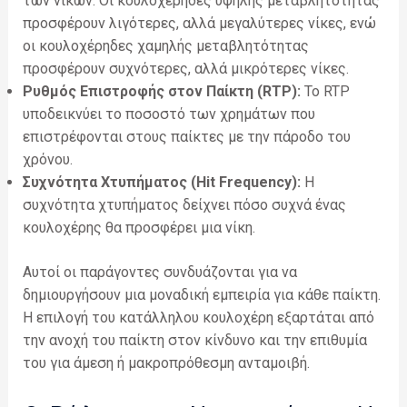
των νικών. Οι κουλοχέρηδες υψηλής μεταβλητότητας
προσφέρουν λιγότερες, αλλά μεγαλύτερες νίκες, ενώ
οι κουλοχέρηδες χαμηλής μεταβλητότητας
προσφέρουν συχνότερες, αλλά μικρότερες νίκες.
Ρυθμός Επιστροφής στον Παίκτη (RTP):
Το RTP
υποδεικνύει το ποσοστό των χρημάτων που
επιστρέφονται στους παίκτες με την πάροδο του
χρόνου.
Συχνότητα Χτυπήματος (Hit Frequency):
Η
συχνότητα χτυπήματος δείχνει πόσο συχνά ένας
κουλοχέρης θα προσφέρει μια νίκη.
Αυτοί οι παράγοντες συνδυάζονται για να
δημιουργήσουν μια μοναδική εμπειρία για κάθε παίκτη.
Η επιλογή του κατάλληλου κουλοχέρη εξαρτάται από
την ανοχή του παίκτη στον κίνδυνο και την επιθυμία
του για άμεση ή μακροπρόθεσμη ανταμοιβή.