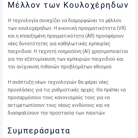
Μέλλον των Κουλοχέρηδων
Η τεχνολογία συνεχίζει να διαμορφώνει το μέλλον
των κουλοχέρηδων. Η εικονική πραγματικότητα (VR)
και η επαυξημένη πραγματικότητα (AR) προσφέρουν
νέες δυνατότητες για καθηλωτικές εμπειρίες
παιχνιδιού. Η τεχνητή νοημοσύνη (AI) χρησιμοποιείται
για την εξατομίκευση των εμπειριών παιχνιδιού και
την ανίχνευση πιθανών προβλημάτων εθισμού.
Η ανάπτυξη νέων τεχνολογιών θα φέρει νέες
προκλήσεις για τις ρυθμιστικές αρχές. Θα πρέπει να
προσαρμόσουν τους κανονισμούς τους για να
αντιμετωπίσουν τους νέους κινδύνους και να
διασφαλίσουν την προστασία των παικτών.
Συμπεράσματα