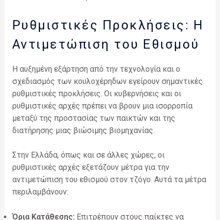
Ρυθμιστικές Προκλήσεις: Η
Αντιμετώπιση του Εθισμού
Η αυξημένη εξάρτηση από την τεχνολογία και ο
σχεδιασμός των κουλοχέρηδων εγείρουν σημαντικές
ρυθμιστικές προκλήσεις. Οι κυβερνήσεις και οι
ρυθμιστικές αρχές πρέπει να βρουν μια ισορροπία
μεταξύ της προστασίας των παικτών και της
διατήρησης μιας βιώσιμης βιομηχανίας.
Στην Ελλάδα, όπως και σε άλλες χώρες, οι
ρυθμιστικές αρχές εξετάζουν μέτρα για την
αντιμετώπιση του εθισμού στον τζόγο. Αυτά τα μέτρα
περιλαμβάνουν:
Όρια Κατάθεσης:
Επιτρέπουν στους παίκτες να