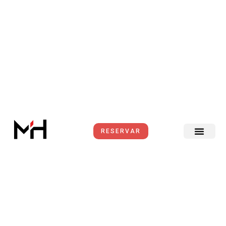
Ir
al
contenido
RESERVAR
Reservas Online
Sobre Nosotros
Condiciones del Servici