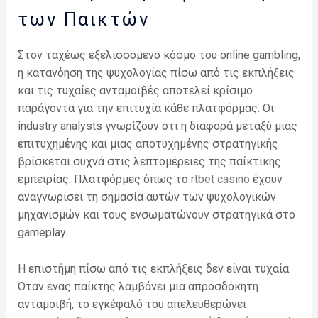
των Παικτών
Στον ταχέως εξελισσόμενο κόσμο του online gambling,
η κατανόηση της ψυχολογίας πίσω από τις εκπλήξεις
και τις τυχαίες ανταμοιβές αποτελεί κρίσιμο
παράγοντα για την επιτυχία κάθε πλατφόρμας. Οι
industry analysts γνωρίζουν ότι η διαφορά μεταξύ μιας
επιτυχημένης και μιας αποτυχημένης στρατηγικής
βρίσκεται συχνά στις λεπτομέρειες της παίκτικης
εμπειρίας. Πλατφόρμες όπως το
rtbet casino
έχουν
αναγνωρίσει τη σημασία αυτών των ψυχολογικών
μηχανισμών και τους ενσωματώνουν στρατηγικά στο
gameplay.
Η επιστήμη πίσω από τις εκπλήξεις δεν είναι τυχαία.
Όταν ένας παίκτης λαμβάνει μια απροσδόκητη
ανταμοιβή, το εγκέφαλό του απελευθερώνει