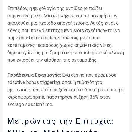
Επιπλέον, η ψυχολογία της αντίθεσης παίζει
σημαντικό ρόλο. Μια έκπληξη είναι πιο ισχυρή όταν
ακολουθεί μια περίοδο απογοήτευσης. Αυτός είναι ο
λόγος που πολλά επιτυχημένα slots σχεδιάζονται να
παρέχουν bonus features αμέσως μετά από
εκτεταμένες περιόδους χωρίς σημαντικές νίκες,
δημιουργώντας μια δραματική συναισθηματική αλλαγή
που ενισχύει την αίσθηση της ανταμοιβής.
Παράδειγμα Εφαρμογής:
Ένα casino που εφάρμοσε
adaptive bonus triggering, όπου η πιθανότητα
εμφάνισης free spins αυξάνεται σταδιακά μετά από μη
κερδοφόρα spins, παρατήρησε αύξηση 35% στον
average session time.
Μετρώντας την Επιτυχία: