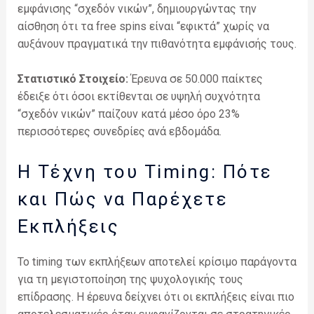
εμφάνισης “σχεδόν νικών”, δημιουργώντας την
αίσθηση ότι τα free spins είναι “εφικτά” χωρίς να
αυξάνουν πραγματικά την πιθανότητα εμφάνισής τους.
Στατιστικό Στοιχείο:
Έρευνα σε 50.000 παίκτες
έδειξε ότι όσοι εκτίθενται σε υψηλή συχνότητα
“σχεδόν νικών” παίζουν κατά μέσο όρο 23%
περισσότερες συνεδρίες ανά εβδομάδα.
Η Τέχνη του Timing: Πότε
και Πώς να Παρέχετε
Εκπλήξεις
Το timing των εκπλήξεων αποτελεί κρίσιμο παράγοντα
για τη μεγιστοποίηση της ψυχολογικής τους
επίδρασης. Η έρευνα δείχνει ότι οι εκπλήξεις είναι πιο