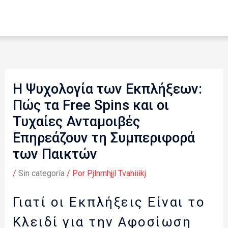
Η Ψυχολογία των Εκπλήξεων:
Πώς τα Free Spins και οι
Τυχαίες Ανταμοιβές
Επηρεάζουν τη Συμπεριφορά
των Παικτών
/
Sin categoría
/ Por
Pjlnrnhjjl Tvahiiikj
Γιατί οι Εκπλήξεις Είναι το
Κλειδί για την Αφοσίωση