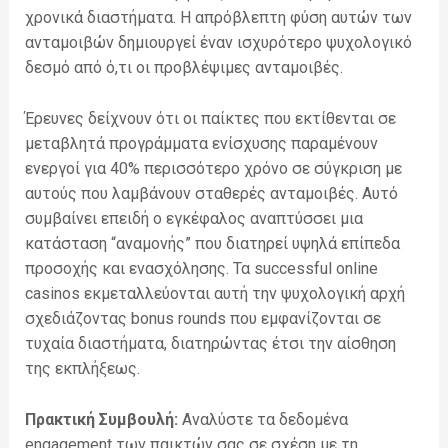
χρονικά διαστήματα. Η απρόβλεπτη φύση αυτών των
ανταμοιβών δημιουργεί έναν ισχυρότερο ψυχολογικό
δεσμό από ό,τι οι προβλέψιμες ανταμοιβές.
Έρευνες δείχνουν ότι οι παίκτες που εκτίθενται σε
μεταβλητά προγράμματα ενίσχυσης παραμένουν
ενεργοί για 40% περισσότερο χρόνο σε σύγκριση με
αυτούς που λαμβάνουν σταθερές ανταμοιβές. Αυτό
συμβαίνει επειδή ο εγκέφαλος αναπτύσσει μια
κατάσταση “αναμονής” που διατηρεί υψηλά επίπεδα
προσοχής και ενασχόλησης. Τα successful online
casinos εκμεταλλεύονται αυτή την ψυχολογική αρχή
σχεδιάζοντας bonus rounds που εμφανίζονται σε
τυχαία διαστήματα, διατηρώντας έτσι την αίσθηση
της εκπλήξεως.
Πρακτική Συμβουλή:
Αναλύστε τα δεδομένα
engagement των παικτών σας σε σχέση με τη