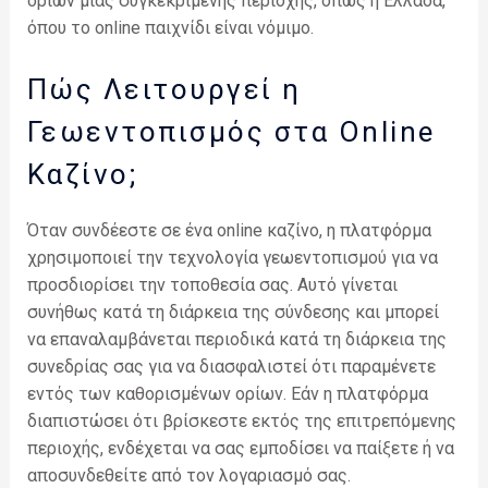
ορίων μιας συγκεκριμένης περιοχής, όπως η Ελλάδα,
όπου το online παιχνίδι είναι νόμιμο.
Πώς Λειτουργεί η
Γεωεντοπισμός στα Online
Καζίνο;
Όταν συνδέεστε σε ένα online καζίνο, η πλατφόρμα
χρησιμοποιεί την τεχνολογία γεωεντοπισμού για να
προσδιορίσει την τοποθεσία σας. Αυτό γίνεται
συνήθως κατά τη διάρκεια της σύνδεσης και μπορεί
να επαναλαμβάνεται περιοδικά κατά τη διάρκεια της
συνεδρίας σας για να διασφαλιστεί ότι παραμένετε
εντός των καθορισμένων ορίων. Εάν η πλατφόρμα
διαπιστώσει ότι βρίσκεστε εκτός της επιτρεπόμενης
περιοχής, ενδέχεται να σας εμποδίσει να παίξετε ή να
αποσυνδεθείτε από τον λογαριασμό σας.