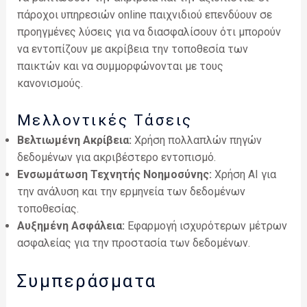
πάροχοι υπηρεσιών online παιχνιδιού επενδύουν σε
προηγμένες λύσεις για να διασφαλίσουν ότι μπορούν
να εντοπίζουν με ακρίβεια την τοποθεσία των
παικτών και να συμμορφώνονται με τους
κανονισμούς.
Μελλοντικές Τάσεις
Βελτιωμένη Ακρίβεια:
Χρήση πολλαπλών πηγών
δεδομένων για ακριβέστερο εντοπισμό.
Ενσωμάτωση Τεχνητής Νοημοσύνης:
Χρήση AI για
την ανάλυση και την ερμηνεία των δεδομένων
τοποθεσίας.
Αυξημένη Ασφάλεια:
Εφαρμογή ισχυρότερων μέτρων
ασφαλείας για την προστασία των δεδομένων.
Συμπεράσματα