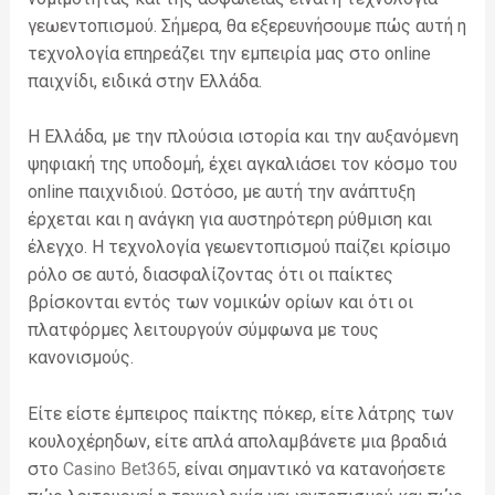
γεωεντοπισμού. Σήμερα, θα εξερευνήσουμε πώς αυτή η
τεχνολογία επηρεάζει την εμπειρία μας στο online
παιχνίδι, ειδικά στην Ελλάδα.
Η Ελλάδα, με την πλούσια ιστορία και την αυξανόμενη
ψηφιακή της υποδομή, έχει αγκαλιάσει τον κόσμο του
online παιχνιδιού. Ωστόσο, με αυτή την ανάπτυξη
έρχεται και η ανάγκη για αυστηρότερη ρύθμιση και
έλεγχο. Η τεχνολογία γεωεντοπισμού παίζει κρίσιμο
ρόλο σε αυτό, διασφαλίζοντας ότι οι παίκτες
βρίσκονται εντός των νομικών ορίων και ότι οι
πλατφόρμες λειτουργούν σύμφωνα με τους
κανονισμούς.
Είτε είστε έμπειρος παίκτης πόκερ, είτε λάτρης των
κουλοχέρηδων, είτε απλά απολαμβάνετε μια βραδιά
στο
Casino Bet365
, είναι σημαντικό να κατανοήσετε