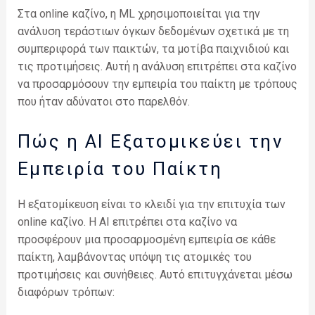
Στα online καζίνο, η ML χρησιμοποιείται για την
ανάλυση τεράστιων όγκων δεδομένων σχετικά με τη
συμπεριφορά των παικτών, τα μοτίβα παιχνιδιού και
τις προτιμήσεις. Αυτή η ανάλυση επιτρέπει στα καζίνο
να προσαρμόσουν την εμπειρία του παίκτη με τρόπους
που ήταν αδύνατοι στο παρελθόν.
Πώς η AI Εξατομικεύει την
Εμπειρία του Παίκτη
Η εξατομίκευση είναι το κλειδί για την επιτυχία των
online καζίνο. Η AI επιτρέπει στα καζίνο να
προσφέρουν μια προσαρμοσμένη εμπειρία σε κάθε
παίκτη, λαμβάνοντας υπόψη τις ατομικές του
προτιμήσεις και συνήθειες. Αυτό επιτυγχάνεται μέσω
διαφόρων τρόπων: