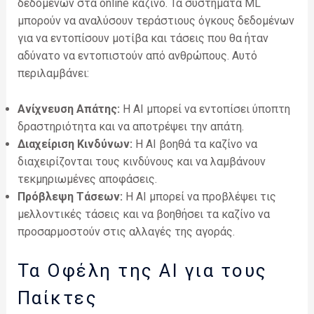
δεδομένων στα online καζίνο. Τα συστήματα ML
μπορούν να αναλύσουν τεράστιους όγκους δεδομένων
για να εντοπίσουν μοτίβα και τάσεις που θα ήταν
αδύνατο να εντοπιστούν από ανθρώπους. Αυτό
περιλαμβάνει:
Ανίχνευση Απάτης:
Η AI μπορεί να εντοπίσει ύποπτη
δραστηριότητα και να αποτρέψει την απάτη.
Διαχείριση Κινδύνων:
Η AI βοηθά τα καζίνο να
διαχειρίζονται τους κινδύνους και να λαμβάνουν
τεκμηριωμένες αποφάσεις.
Πρόβλεψη Τάσεων:
Η AI μπορεί να προβλέψει τις
μελλοντικές τάσεις και να βοηθήσει τα καζίνο να
προσαρμοστούν στις αλλαγές της αγοράς.
Τα Οφέλη της AI για τους
Παίκτες