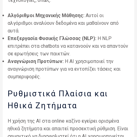
τεχνολογίες, όπως:
Αλγόριθμοι Μηχανικής Μάθησης:
Αυτοί οι
αλγόριθμοι αναλύουν δεδομένα και μαθαίνουν από
αυτά.
Επεξεργασία Φυσικής Γλώσσας (NLP):
Η NLP
επιτρέπει στα chatbots να κατανοούν και να απαντούν
σε ερωτήσεις των παικτών.
Αναγνώριση Προτύπων:
Η AI χρησιμοποιεί την
αναγνώριση προτύπων για να εντοπίζει τάσεις και
συμπεριφορές.
Ρυθμιστικά Πλαίσια και
Ηθικά Ζητήματα
Η χρήση της AI στα online καζίνο εγείρει ορισμένα
ηθικά ζητήματα και απαιτεί προσεκτική ρύθμιση. Είναι
σημαντικό να διασφαλιστεί ότι η AI χρησιμοποιείται