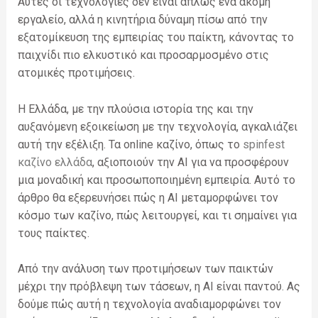
Αυτές οι τεχνολογίες δεν είναι απλώς ένα ακόμη
εργαλείο, αλλά η κινητήρια δύναμη πίσω από την
εξατομίκευση της εμπειρίας του παίκτη, κάνοντας το
παιχνίδι πιο ελκυστικό και προσαρμοσμένο στις
ατομικές προτιμήσεις.
Η Ελλάδα, με την πλούσια ιστορία της και την
αυξανόμενη εξοικείωση με την τεχνολογία, αγκαλιάζει
αυτή την εξέλιξη. Τα online καζίνο, όπως το
spinfest
καζίνο ελλάδα
, αξιοποιούν την AI για να προσφέρουν
μια μοναδική και προσωποποιημένη εμπειρία. Αυτό το
άρθρο θα εξερευνήσει πώς η AI μεταμορφώνει τον
κόσμο των καζίνο, πώς λειτουργεί, και τι σημαίνει για
τους παίκτες.
Από την ανάλυση των προτιμήσεων των παικτών
μέχρι την πρόβλεψη των τάσεων, η AI είναι παντού. Ας
δούμε πώς αυτή η τεχνολογία αναδιαμορφώνει τον