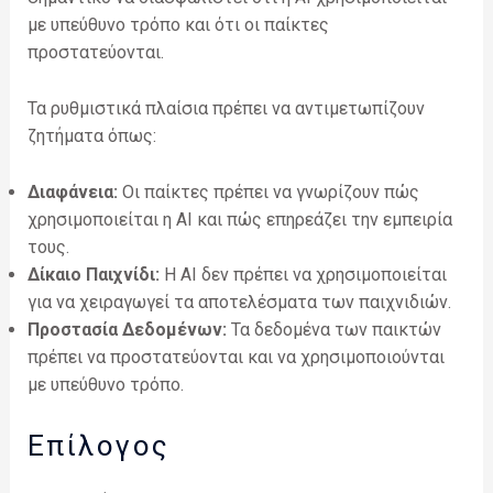
με υπεύθυνο τρόπο και ότι οι παίκτες
προστατεύονται.
Τα ρυθμιστικά πλαίσια πρέπει να αντιμετωπίζουν
ζητήματα όπως:
Διαφάνεια:
Οι παίκτες πρέπει να γνωρίζουν πώς
χρησιμοποιείται η AI και πώς επηρεάζει την εμπειρία
τους.
Δίκαιο Παιχνίδι:
Η AI δεν πρέπει να χρησιμοποιείται
για να χειραγωγεί τα αποτελέσματα των παιχνιδιών.
Προστασία Δεδομένων:
Τα δεδομένα των παικτών
πρέπει να προστατεύονται και να χρησιμοποιούνται
με υπεύθυνο τρόπο.
Επίλογος