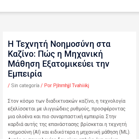
Η Τεχνητή Νοημοσύνη στα
Καζίνο: Πώς η Μηχανική
Μάθηση Εξατομικεύει την
Εμπειρία
/
Sin categoría
/ Por
Pjlnrnhjjl Tvahiiikj
Στον κόσμο των διαδικτυακών καζίνο, η τεχνολογία
εξελίσσεται με ιλιγγιώδεις ρυθμούς, προσφέροντας
μια ολοένα και πιο συναρπαστική εμπειρία. Στην
καρδιά αυτής της επανάστασης βρίσκεται η τεχνητή
νοημοσύνη (AI) και ειδικότερα η μηχανική μάθηση (ML).