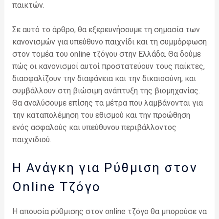
παικτών.
Σε αυτό το άρθρο, θα εξερευνήσουμε τη σημασία των
κανονισμών για υπεύθυνο παιχνίδι και τη συμμόρφωση
στον τομέα του online τζόγου στην Ελλάδα. Θα δούμε
πώς οι κανονισμοί αυτοί προστατεύουν τους παίκτες,
διασφαλίζουν την διαφάνεια και την δικαιοσύνη, και
συμβάλλουν στη βιώσιμη ανάπτυξη της βιομηχανίας.
Θα αναλύσουμε επίσης τα μέτρα που λαμβάνονται για
την καταπολέμηση του εθισμού και την προώθηση
ενός ασφαλούς και υπεύθυνου περιβάλλοντος
παιχνιδιού.
Η Ανάγκη για Ρύθμιση στον
Online Τζόγο
Η απουσία ρύθμισης στον online τζόγο θα μπορούσε να