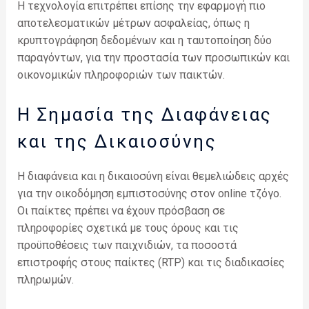
Η τεχνολογία επιτρέπει επίσης την εφαρμογή πιο
αποτελεσματικών μέτρων ασφαλείας, όπως η
κρυπτογράφηση δεδομένων και η ταυτοποίηση δύο
παραγόντων, για την προστασία των προσωπικών και
οικονομικών πληροφοριών των παικτών.
Η Σημασία της Διαφάνειας
και της Δικαιοσύνης
Η διαφάνεια και η δικαιοσύνη είναι θεμελιώδεις αρχές
για την οικοδόμηση εμπιστοσύνης στον online τζόγο.
Οι παίκτες πρέπει να έχουν πρόσβαση σε
πληροφορίες σχετικά με τους όρους και τις
προϋποθέσεις των παιχνιδιών, τα ποσοστά
επιστροφής στους παίκτες (RTP) και τις διαδικασίες
πληρωμών.