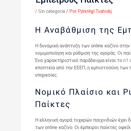
/
Sin categoría
/ Por
Pjlnrnhjjl Tvahiiikj
Η Αναβάθμιση της Εμπ
Η δυναμική ανάπτυξη των online καζίνο στην
νομιμοποίηση και ρύθμιση της αγοράς. Οι πα
Ένα χαρακτηριστικό παράδειγμα είναι το
n1 
εποπτεία από την ΕΕΕΠ, η εμπιστοσύνη των 
υπηρεσίες.
Νομικό Πλαίσιο και Ρ
Παίκτες
Η ελληνική αγορά τυχερών παιχνιδιών έχει δ
των online καζίνο. Οι έμπειροι παίκτες οφεί