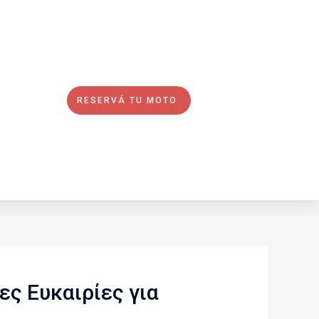
RESERVÁ TU MOTO
ες Ευκαιρίες για