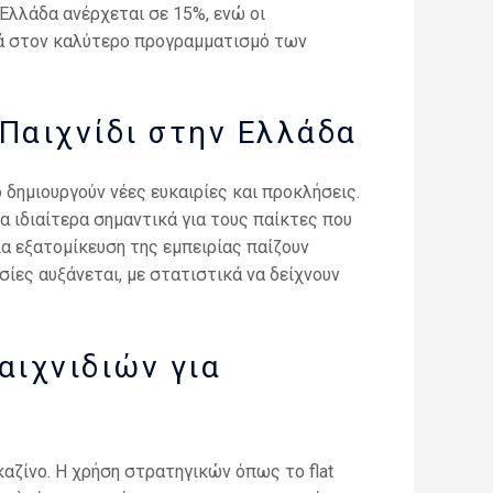
 Ελλάδα ανέρχεται σε 15%, ενώ οι
ά στον καλύτερο προγραμματισμό των
Παιχνίδι στην Ελλάδα
 δημιουργούν νέες ευκαιρίες και προκλήσεις.
 ιδιαίτερα σημαντικά για τους παίκτες που
ια εξατομίκευση της εμπειρίας παίζουν
ίες αυξάνεται, με στατιστικά να δείχνουν
αιχνιδιών για
καζίνο. Η χρήση στρατηγικών όπως το flat