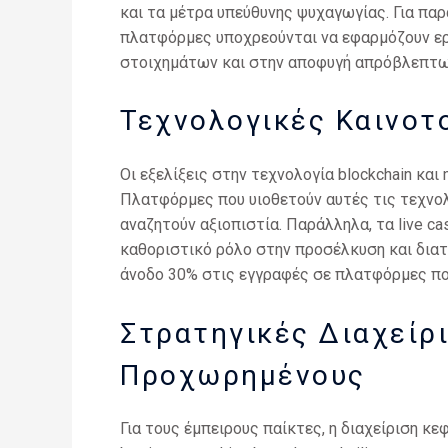
και τα μέτρα υπεύθυνης ψυχαγωγίας. Για παρ
πλατφόρμες υποχρεούνται να εφαρμόζουν ε
στοιχημάτων και στην αποφυγή απρόβλεπτω
Τεχνολογικές Καινοτ
Οι εξελίξεις στην τεχνολογία blockchain κα
Πλατφόρμες που υιοθετούν αυτές τις τεχνολ
αναζητούν αξιοπιστία. Παράλληλα, τα live c
καθοριστικό ρόλο στην προσέλκυση και διατή
άνοδο 30% στις εγγραφές σε πλατφόρμες που
Στρατηγικές Διαχείρι
Προχωρημένους
Για τους έμπειρους παίκτες, η διαχείριση κε