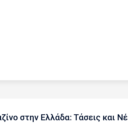
αζίνο στην Ελλάδα: Τάσεις και Νέ