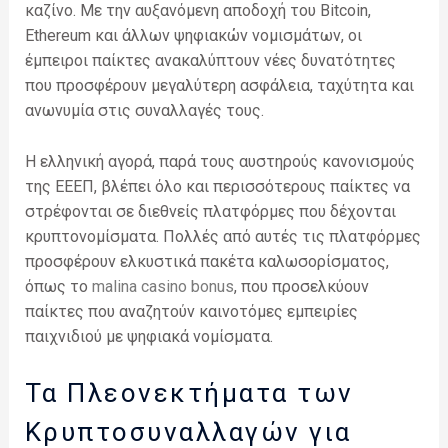
καζίνο. Με την αυξανόμενη αποδοχή του Bitcoin,
Ethereum και άλλων ψηφιακών νομισμάτων, οι
έμπειροι παίκτες ανακαλύπτουν νέες δυνατότητες
που προσφέρουν μεγαλύτερη ασφάλεια, ταχύτητα και
ανωνυμία στις συναλλαγές τους.
Η ελληνική αγορά, παρά τους αυστηρούς κανονισμούς
της ΕΕΕΠ, βλέπει όλο και περισσότερους παίκτες να
στρέφονται σε διεθνείς πλατφόρμες που δέχονται
κρυπτονομίσματα. Πολλές από αυτές τις πλατφόρμες
προσφέρουν ελκυστικά πακέτα καλωσορίσματος,
όπως το
malina casino bonus
, που προσελκύουν
παίκτες που αναζητούν καινοτόμες εμπειρίες
παιχνιδιού με ψηφιακά νομίσματα.
Τα Πλεονεκτήματα των
Κρυπτοσυναλλαγών για