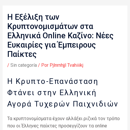
Η Εξέλιξη των
Κρυπτονομισμάτων στα
Ελληνικά Online Καζίνο: Νέες
Ευκαιρίες για Έμπειρους
Παίκτες
/
Sin categoría
/ Por
Pjlnrnhjjl Tvahiiikj
Η Κρυπτο-Επανάσταση
Φτάνει στην Ελληνική
Αγορά Τυχερών Παιχνιδιών
Τα κρυπτονομίσματα έχουν αλλάξει ριζικά τον τρόπο
που οι Έλληνες παίκτες προσεγγίζουν τα online