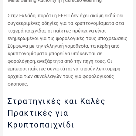
Malta Gaming Authority ή η Curacao eGaming.
Στην Ελλάδα, παρότι η ΕΕΕΠ δεν έχει ακόμη εκδώσει
συγκεκριμένες οδηγίες για τα κρυπτονομίσματα στα
τυχερά παιχνίδια, οι παίκτες πρέπει να είναι
ενημερωμένοι για τις φορολογικές τους υποχρεώσεις.
Σύμφωνα με την ελληνική νομοθεσία, τα κέρδη από
κρυπτονομίσματα μπορεί να υπόκεινται σε
φορολόγηση, ανεξάρτητα από την πηγή τους. Οι
έμπειροι παίκτες συνιστάται να τηρούν λεπτομερή
αρχεία των συναλλαγών τους για φορολογικούς
σκοπούς.
Στρατηγικές και Καλές
Πρακτικές για
Κρυπτοπαιχνίδι