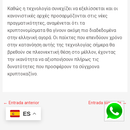
Καθώς η τεχνολογία συνεχίζει να εξελίσσεται και οι
κανονιστικές αρχές προσαρμόζονται στις νέες
πραγματικότητες, αναμένεται ότι τα
κρυπτονομίσματα θα γίνουν ακόμη πιο διαδεδομένα
στην ελληνική αγορά. Οι παίκτες που επενδύουν χρόνο
στην κατανόηση αυτής της τεχνολογίας σήμερα θα
βρεθούν σε πλεονεκτική θέση στο μέλλον, έχοντας
την ικανότητα να αξιοποιήσουν πλήρως τις
δυνατότητες που προσφέρουν τα σύγχρονα
κρυπτοκαζίνο.
←
Entrada anterior
Entrada siguiente
→
ES