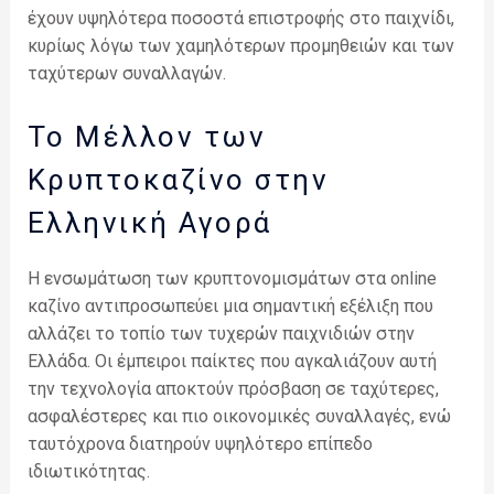
έχουν υψηλότερα ποσοστά επιστροφής στο παιχνίδι,
κυρίως λόγω των χαμηλότερων προμηθειών και των
ταχύτερων συναλλαγών.
Το Μέλλον των
Κρυπτοκαζίνο στην
Ελληνική Αγορά
Η ενσωμάτωση των κρυπτονομισμάτων στα online
καζίνο αντιπροσωπεύει μια σημαντική εξέλιξη που
αλλάζει το τοπίο των τυχερών παιχνιδιών στην
Ελλάδα. Οι έμπειροι παίκτες που αγκαλιάζουν αυτή
την τεχνολογία αποκτούν πρόσβαση σε ταχύτερες,
ασφαλέστερες και πιο οικονομικές συναλλαγές, ενώ
ταυτόχρονα διατηρούν υψηλότερο επίπεδο
ιδιωτικότητας.