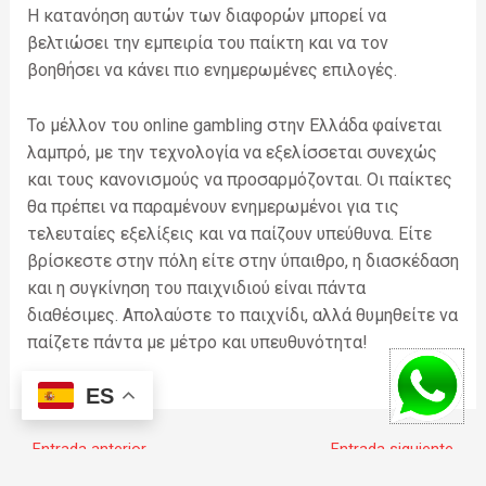
Η κατανόηση αυτών των διαφορών μπορεί να
βελτιώσει την εμπειρία του παίκτη και να τον
βοηθήσει να κάνει πιο ενημερωμένες επιλογές.
Το μέλλον του online gambling στην Ελλάδα φαίνεται
λαμπρό, με την τεχνολογία να εξελίσσεται συνεχώς
και τους κανονισμούς να προσαρμόζονται. Οι παίκτες
θα πρέπει να παραμένουν ενημερωμένοι για τις
τελευταίες εξελίξεις και να παίζουν υπεύθυνα. Είτε
βρίσκεστε στην πόλη είτε στην ύπαιθρο, η διασκέδαση
και η συγκίνηση του παιχνιδιού είναι πάντα
διαθέσιμες. Απολαύστε το παιχνίδι, αλλά θυμηθείτε να
παίζετε πάντα με μέτρο και υπευθυνότητα!
ES
←
Entrada anterior
Entrada siguiente
→