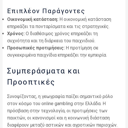
Επιπλέον Παράγοντες
Οικονομική κατάσταση:
Η οικονομική κατάσταση
επηρεάζει τα πονταρίσματα και τις στρατηγικές.
Χρόνος:
Ο διαθέσιμος χρόνος επηρεάζει τη
συχνότητα και τη διάρκεια του παιχνιδιού.
Προσωπικές προτιμήσεις:
Η προτίμηση σε
συγκεκριμένα παιχνίδια επηρεάζει την εμπειρία.
Συμπεράσματα και
Προοπτικές
Συνοψίζοντας, η γεωγραφία παίζει σημαντικό ρόλο
στον κόσμο του online gambling στην Ελλάδα. Η
πρόσβαση στην τεχνολογία, οι προτιμήσεις των
παικτών, οι κανονισμοί και η κοινωνική διάσταση
διαφέρουν μεταξύ αστικών και αγροτικών περιοχών.