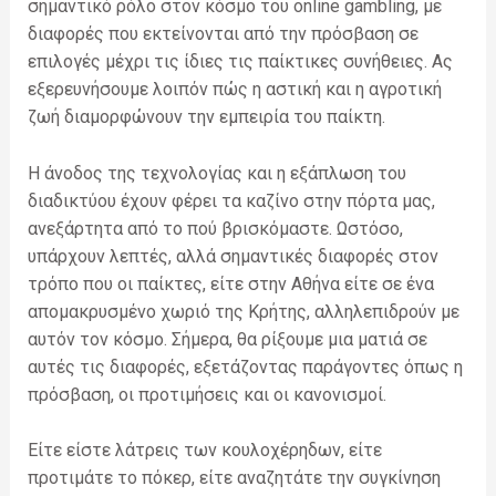
σημαντικό ρόλο στον κόσμο του online gambling, με
διαφορές που εκτείνονται από την πρόσβαση σε
επιλογές μέχρι τις ίδιες τις παίκτικες συνήθειες. Ας
εξερευνήσουμε λοιπόν πώς η αστική και η αγροτική
ζωή διαμορφώνουν την εμπειρία του παίκτη.
Η άνοδος της τεχνολογίας και η εξάπλωση του
διαδικτύου έχουν φέρει τα καζίνο στην πόρτα μας,
ανεξάρτητα από το πού βρισκόμαστε. Ωστόσο,
υπάρχουν λεπτές, αλλά σημαντικές διαφορές στον
τρόπο που οι παίκτες, είτε στην Αθήνα είτε σε ένα
απομακρυσμένο χωριό της Κρήτης, αλληλεπιδρούν με
αυτόν τον κόσμο. Σήμερα, θα ρίξουμε μια ματιά σε
αυτές τις διαφορές, εξετάζοντας παράγοντες όπως η
πρόσβαση, οι προτιμήσεις και οι κανονισμοί.
Είτε είστε λάτρεις των κουλοχέρηδων, είτε
προτιμάτε το πόκερ, είτε αναζητάτε την συγκίνηση