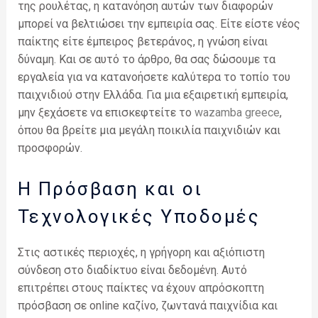
της ρουλέτας, η κατανόηση αυτών των διαφορών
μπορεί να βελτιώσει την εμπειρία σας. Είτε είστε νέος
παίκτης είτε έμπειρος βετεράνος, η γνώση είναι
δύναμη. Και σε αυτό το άρθρο, θα σας δώσουμε τα
εργαλεία για να κατανοήσετε καλύτερα το τοπίο του
παιχνιδιού στην Ελλάδα. Για μια εξαιρετική εμπειρία,
μην ξεχάσετε να επισκεφτείτε το
wazamba greece
,
όπου θα βρείτε μια μεγάλη ποικιλία παιχνιδιών και
προσφορών.
Η Πρόσβαση και οι
Τεχνολογικές Υποδομές
Στις αστικές περιοχές, η γρήγορη και αξιόπιστη
σύνδεση στο διαδίκτυο είναι δεδομένη. Αυτό
επιτρέπει στους παίκτες να έχουν απρόσκοπτη
πρόσβαση σε online καζίνο, ζωντανά παιχνίδια και