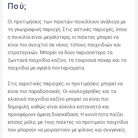
Πού;
Οι προτιμήσεις των παικτών ποικίλλουν ανάλογα με
τη γεωγραφική περιοχή. Στις αστικές περιοχές, όπου
η ποικιλία είναι μεγαλύτερη, οι παίκτες μπορεί να
είναι πιο ανοιχτοί σε νέους τύπους παιχνιδιών και
στρατηγικών. Μπορεί να δουν περισσότερο τα
ζωντανά παιχνίδια καζίνο, τα τουρνουά πόκερ και τα
παιχνίδια με υψηλά πονταρίσματα.
Στις αγροτικές περιοχές, οι προτιμήσεις μπορεί να
είναι πιο παραδοσιακές. Οι κουλοχέρηδες και τα
κλασικά παιχνίδια καζίνο μπορεί να είναι πιο
δημοφιλή, καθώς είναι εύκολα κατανοητά και
προσφέρουν άμεση διασκέδαση. Η κοινότητα παίζει
επίσης ρόλο, με τους παίκτες να προτιμούν παιχνίδια
που μπορούν να μοιραστούν με φίλους και συγγενείς.