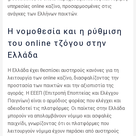
υπηρεσίες online καζίνο, προσαρμοσμένες στις
ανάγκες των Ελλήνων παικτών.
Η νομοθεσία και η ρύθμιση
του online τζόγου στην
Ελλάδα
Η Ελλάδα έχει θεσπίσει αυστηρούς κανόνες για τη
λειτουργία των online καζίνο, διασφαλίζοντας την
προστασία των παικτών και την αξιοπιστία της
αγοράς. Η ΕΕΕΠ (Επιτροπή Εποπτείας και Ελέγχου
Παιγνίων) είναι ο αρμόδιος φορέας που ελέγχει και
αδειοδοτεί τις πλατφόρμες. Οι παίκτες στην Ελλάδα
μπορούν να απολαμβάνουν νόμιμο και ασφαλές
παιχνίδι, γνωρίζοντας ότι οι πλατφόρμες που
λειτουργούν νόμιμα έχουν περάσει από αυστηρούς