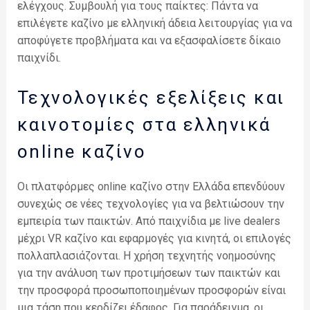
ελέγχους. Συμβουλή για τους παίκτες: Πάντα να
επιλέγετε καζίνο με ελληνική άδεια λειτουργίας για να
αποφύγετε προβλήματα και να εξασφαλίσετε δίκαιο
παιχνίδι.
Τεχνολογικές εξελίξεις και
καινοτομίες στα ελληνικά
online καζίνο
Οι πλατφόρμες online καζίνο στην Ελλάδα επενδύουν
συνεχώς σε νέες τεχνολογίες για να βελτιώσουν την
εμπειρία των παικτών. Από παιχνίδια με live dealers
μέχρι VR καζίνο και εφαρμογές για κινητά, οι επιλογές
πολλαπλασιάζονται. Η χρήση τεχνητής νοημοσύνης
για την ανάλυση των προτιμήσεων των παικτών και
την προσφορά προσωποποιημένων προσφορών είναι
μια τάση που κερδίζει έδαφος. Για παράδειγμα, οι