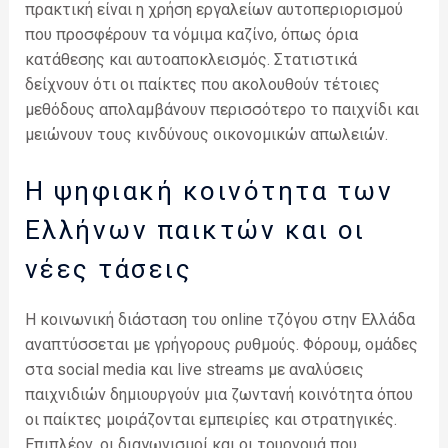
πρακτική είναι η χρήση εργαλείων αυτοπεριορισμού
που προσφέρουν τα νόμιμα καζίνο, όπως όρια
κατάθεσης και αυτοαποκλεισμός. Στατιστικά
δείχνουν ότι οι παίκτες που ακολουθούν τέτοιες
μεθόδους απολαμβάνουν περισσότερο το παιχνίδι και
μειώνουν τους κινδύνους οικονομικών απωλειών.
Η ψηφιακή κοινότητα των
Ελλήνων παικτών και οι
νέες τάσεις
Η κοινωνική διάσταση του online τζόγου στην Ελλάδα
αναπτύσσεται με γρήγορους ρυθμούς. Φόρουμ, ομάδες
στα social media και live streams με αναλύσεις
παιχνιδιών δημιουργούν μια ζωντανή κοινότητα όπου
οι παίκτες μοιράζονται εμπειρίες και στρατηγικές.
Επιπλέον, οι διαγωνισμοί και οι τουρνουά που