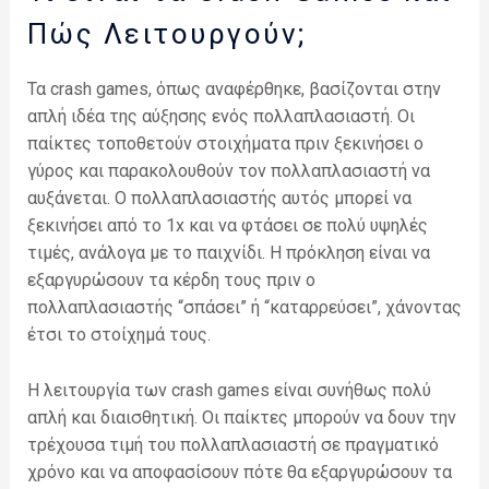
Πώς Λειτουργούν;
Τα crash games, όπως αναφέρθηκε, βασίζονται στην
απλή ιδέα της αύξησης ενός πολλαπλασιαστή. Οι
παίκτες τοποθετούν στοιχήματα πριν ξεκινήσει ο
γύρος και παρακολουθούν τον πολλαπλασιαστή να
αυξάνεται. Ο πολλαπλασιαστής αυτός μπορεί να
ξεκινήσει από το 1x και να φτάσει σε πολύ υψηλές
τιμές, ανάλογα με το παιχνίδι. Η πρόκληση είναι να
εξαργυρώσουν τα κέρδη τους πριν ο
πολλαπλασιαστής “σπάσει” ή “καταρρεύσει”, χάνοντας
έτσι το στοίχημά τους.
Η λειτουργία των crash games είναι συνήθως πολύ
απλή και διαισθητική. Οι παίκτες μπορούν να δουν την
τρέχουσα τιμή του πολλαπλασιαστή σε πραγματικό
χρόνο και να αποφασίσουν πότε θα εξαργυρώσουν τα