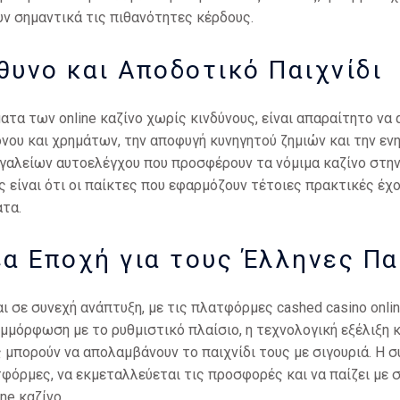
ν σημαντικά τις πιθανότητες κέρδους.
θυνο και Αποδοτικό Παιχνίδι
ατα των online καζίνο χωρίς κινδύνους, είναι απαραίτητο να
νου και χρημάτων, την αποφυγή κυνηγητού ζημιών και την ενη
γαλείων αυτοελέγχου που προσφέρουν τα νόμιμα καζίνο στ
ς είναι ότι οι παίκτες που εφαρμόζουν τέτοιες πρακτικές έχ
ατα.
έα Εποχή για τους Έλληνες Πα
ται σε συνεχή ανάπτυξη, με τις πλατφόρμες cashed casino on
μμόρφωση με το ρυθμιστικό πλαίσιο, η τεχνολογική εξέλιξη 
 μπορούν να απολαμβάνουν το παιχνίδι τους με σιγουριά. Η σ
τφόρμες, να εκμεταλλεύεται τις προσφορές και να παίζει με 
ne καζίνο.