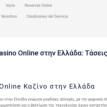
Inicio
Reservas Online
 Nosotros
Condiciones del Servicio
sino Online στην Ελλάδα: Τάσεις
nline Καζίνο στην Ελλάδα
ζίνο στην Ελλάδα γνώρισε ραγδαίες αλλαγές, με την ψηφιακή 
νομιμοποίηση και η βελτίωση της τεχνολογίας έχουν καταστήσ