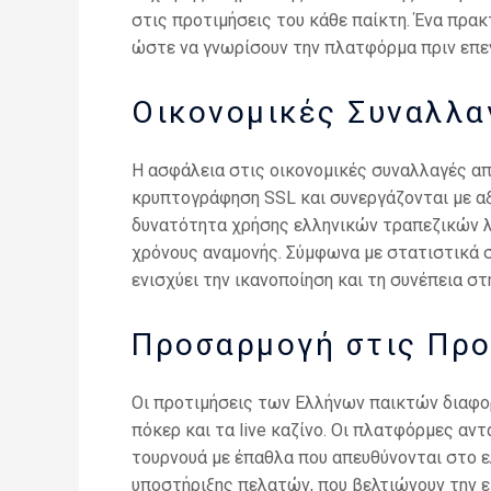
στις προτιμήσεις του κάθε παίκτη. Ένα πρακ
ώστε να γνωρίσουν την πλατφόρμα πριν επε
Οικονομικές Συναλλαγ
Η ασφάλεια στις οικονομικές συναλλαγές απ
κρυπτογράφηση SSL και συνεργάζονται με α
δυνατότητα χρήσης ελληνικών τραπεζικών λ
χρόνους αναμονής. Σύμφωνα με στατιστικά 
ενισχύει την ικανοποίηση και τη συνέπεια στ
Προσαρμογή στις Προ
Οι προτιμήσεις των Ελλήνων παικτών διαφορ
πόκερ και τα live καζίνο. Οι πλατφόρμες αν
τουρνουά με έπαθλα που απευθύνονται στο ε
υποστήριξης πελατών, που βελτιώνουν την εμ