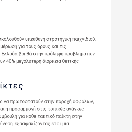
 ακολουθούν υπεύθυνη στρατηγική παιχνιδιού.
μέρωση για τους όρους και τις
ην Ελλάδα βοηθά στην πρόληψη προβλημάτων
ουν 40% μεγαλύτερη διάρκεια θετικής
ίκτες
line να πρωτοστατούν στην παροχή ασφαλών,
και η προσαρμογή στις τοπικές ανάγκες
υμβουλή για κάθε τακτικό παίκτη στην
σύνεση, εξασφαλίζοντας έτσι μια