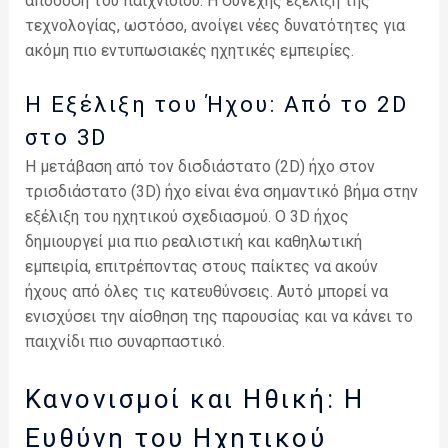
απόδοση του παιχνιδιού. Η συνεχής εξέλιξη της
τεχνολογίας, ωστόσο, ανοίγει νέες δυνατότητες για
ακόμη πιο εντυπωσιακές ηχητικές εμπειρίες.
Η Εξέλιξη του Ήχου: Από το 2D
στο 3D
Η μετάβαση από τον δισδιάστατο (2D) ήχο στον
τρισδιάστατο (3D) ήχο είναι ένα σημαντικό βήμα στην
εξέλιξη του ηχητικού σχεδιασμού. Ο 3D ήχος
δημιουργεί μια πιο ρεαλιστική και καθηλωτική
εμπειρία, επιτρέποντας στους παίκτες να ακούν
ήχους από όλες τις κατευθύνσεις. Αυτό μπορεί να
ενισχύσει την αίσθηση της παρουσίας και να κάνει το
παιχνίδι πιο συναρπαστικό.
Κανονισμοί και Ηθική: Η
Ευθύνη του Ηχητικού