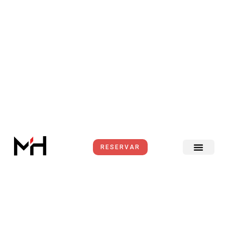
Ir
al
contenido
RESERVAR