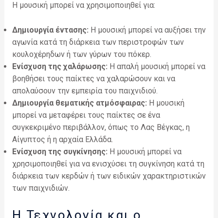
Η μουσική μπορεί να χρησιμοποιηθεί για:
Δημιουργία έντασης:
Η μουσική μπορεί να αυξήσει την
αγωνία κατά τη διάρκεια των περιστροφών των
κουλοχέρηδων ή των γύρων του πόκερ.
Ενίσχυση της χαλάρωσης:
Η απαλή μουσική μπορεί να
βοηθήσει τους παίκτες να χαλαρώσουν και να
απολαύσουν την εμπειρία του παιχνιδιού.
Δημιουργία θεματικής ατμόσφαιρας:
Η μουσική
μπορεί να μεταφέρει τους παίκτες σε ένα
συγκεκριμένο περιβάλλον, όπως το Λας Βέγκας, η
Αίγυπτος ή η αρχαία Ελλάδα.
Ενίσχυση της συγκίνησης:
Η μουσική μπορεί να
χρησιμοποιηθεί για να ενισχύσει τη συγκίνηση κατά τη
διάρκεια των κερδών ή των ειδικών χαρακτηριστικών
των παιχνιδιών.
Η Τεχνολογία και ο