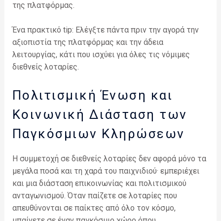
της πλατφόρμας.
Ένα πρακτικό tip: Ελέγξτε πάντα πριν την αγορά την
αξιοπιστία της πλατφόρμας και την άδεια
λειτουργίας, κάτι που ισχύει για όλες τις νόμιμες
διεθνείς λοταρίες.
Πολιτισμική Ένωση και
Κοινωνική Διάσταση των
Παγκόσμιων Κληρώσεων
Η συμμετοχή σε διεθνείς λοταρίες δεν αφορά μόνο τα
μεγάλα ποσά και τη χαρά του παιχνιδιού· εμπεριέχει
και μια διάσταση επικοινωνίας και πολιτισμικού
ανταγωνισμού. Όταν παίζετε σε λοταρίες που
απευθύνονται σε παίκτες από όλο τον κόσμο,
μπαίνετε σε έναν παγκόσμιο χώρο όπου