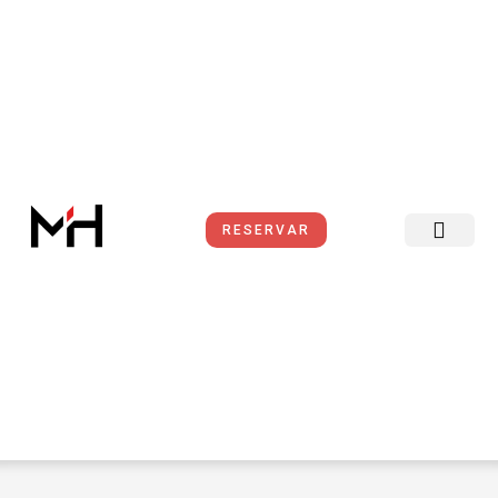
Ir
al
contenido
RESERVAR
Reservas Online
Sobre Nosotros
Condiciones del Servicio