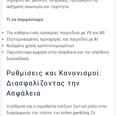
δημοφιλή ως μέθοδος πληρωμής, προσφέροντας
αυξημένη ανωνυμία και ταχύτητα.
Τι να περιμένουμε:
Πιο καθηλωτικές εμπειρίες παιχνιδιού με VR και AR
Εξατομικευμένες προσφορές και παιχνίδια με AI
Αυξημένη χρήση κρυπτονομισμάτων
Περισσότερη έμφαση στην ασφάλεια και την υπεύθυνη
διασκέδαση
Ρυθμίσεις και Κανονισμοί:
Διασφαλίζοντας την
Ασφάλεια
Η ρύθμιση και η νομοθεσία παίζουν ζωτικό ρόλο στην
διαμόρφωση του τοπίου του online gambling. Οι