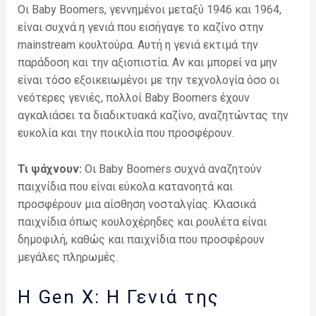
Οι Baby Boomers, γεννημένοι μεταξύ 1946 και 1964,
είναι συχνά η γενιά που εισήγαγε το καζίνο στην
mainstream κουλτούρα. Αυτή η γενιά εκτιμά την
παράδοση και την αξιοπιστία. Αν και μπορεί να μην
είναι τόσο εξοικειωμένοι με την τεχνολογία όσο οι
νεότερες γενιές, πολλοί Baby Boomers έχουν
αγκαλιάσει τα διαδικτυακά καζίνο, αναζητώντας την
ευκολία και την ποικιλία που προσφέρουν.
Τι ψάχνουν:
Οι Baby Boomers συχνά αναζητούν
παιχνίδια που είναι εύκολα κατανοητά και
προσφέρουν μια αίσθηση νοσταλγίας. Κλασικά
παιχνίδια όπως κουλοχέρηδες και ρουλέτα είναι
δημοφιλή, καθώς και παιχνίδια που προσφέρουν
μεγάλες πληρωμές.
Η Gen X: Η Γενιά της