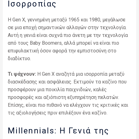
Ισορροπίας
Η Gen X, γεννημένη μεταξύ 1965 και 1980, μεγάλωσε
σε μια εποχή σημαντικών αλλαγών στην τεχνολογία.
Αυτή η γενιά είναι συχνά πιο άνετη με την τεχνολογία
από τους Baby Boomers, αλλά μπορεί να είναι πιο
επιφυλακτική όσον αφορά την εμπιστοσύνη στο
διαδίκτυο.
Τι ψάχνουν:
Η Gen X αναζητά μια ισορροπία μεταξύ
διασκέδασης και ασφάλειας. Εκτιμούν τα καζίνο που
προσφέρουν μια ποικιλία παιχνιδιών, καλές
προσφορές και αξιόπιστη εξυπηρέτηση πελατών.
Επίσης, είναι πιο πιθανό να ελέγχουν τις κριτικές και
τις αξιολογήσεις πριν επιλέξουν ένα καζίνο.
Millennials: Η Γενιά της