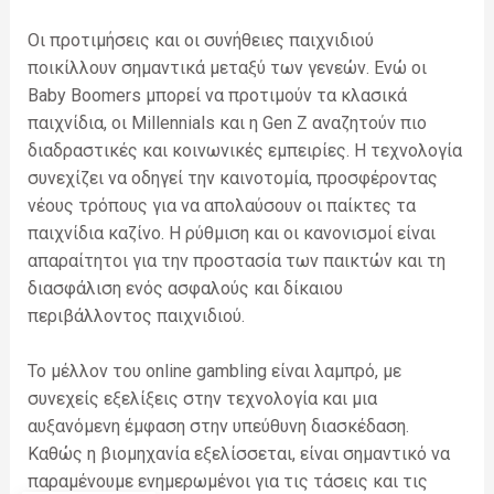
Οι προτιμήσεις και οι συνήθειες παιχνιδιού
ποικίλλουν σημαντικά μεταξύ των γενεών. Ενώ οι
Baby Boomers μπορεί να προτιμούν τα κλασικά
παιχνίδια, οι Millennials και η Gen Z αναζητούν πιο
διαδραστικές και κοινωνικές εμπειρίες. Η τεχνολογία
συνεχίζει να οδηγεί την καινοτομία, προσφέροντας
νέους τρόπους για να απολαύσουν οι παίκτες τα
παιχνίδια καζίνο. Η ρύθμιση και οι κανονισμοί είναι
απαραίτητοι για την προστασία των παικτών και τη
διασφάλιση ενός ασφαλούς και δίκαιου
περιβάλλοντος παιχνιδιού.
Το μέλλον του online gambling είναι λαμπρό, με
συνεχείς εξελίξεις στην τεχνολογία και μια
αυξανόμενη έμφαση στην υπεύθυνη διασκέδαση.
Καθώς η βιομηχανία εξελίσσεται, είναι σημαντικό να
παραμένουμε ενημερωμένοι για τις τάσεις και τις