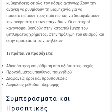
κυβερνήσεις σε όλο τον κόσμο αναγνωρίζουν την
ανάγκη να ρυθμίσουν τη βιομηχανία για να
προστατεύσουν τους παίκτες και να διασφαλίσουν
την ακεραιότητα των παιχνιδιών. Οι αυστηροί
κανονισμοί βοηθούν στην καταπολέμηση του
ξεπλύματος χρήματος, στην πρόληψη του εθισμού και
στην προστασία των ανηλίκων.
Τι πρέπει να προσέχετε:
Αδειοδότηση και ρύθμιση από αξιόπιστες αρχές
Προγράμματα υπεύθυνου παιχνιδιού
Διαφανείς όροι και προϋποθέσεις
Ασφαλείς μέθοδοι πληρωμής
Συμπεράσματα και
Προοπτικές