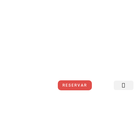
Ir
al
contenido
RESERVAR
Reservas Online
Sobre Nosotros
Condiciones del Servicio