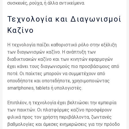
συσκευές, ρούχα, ή άλλα αντικείμενα.
Τεχνολογία και Διαγωνισμοί
Καζίνο
Η τεχνολογία παίζει καθοριστικό ρόλο στην εξέλιξη
των διαγωνισμών καζίνο. Η ανάπτυξη των
διαδικτυακών καζίνο και των κινητών εφαρμογών
έχει κάνει τους διαγωνισμούς πιο προσβάσιμους από
ποτέ. Οι παίκτες μπορούν να συμμετέχουν από
οπουδήποτε και οποτεδήποτε, χρησιμοποιώντας
smartphones, tablets ή υπολογιστές.
Επιπλέον, η τεχνολογία έχει βελτιώσει την εμπειρία
των παικτών. Οι πλατφόρμες καζίνο προσφέρουν
φιλικά προς τον χρήστη περιβάλλοντα, ζωντανές
βαθμολογίες και άμεσες ενημερώσεις για την πρόοδο