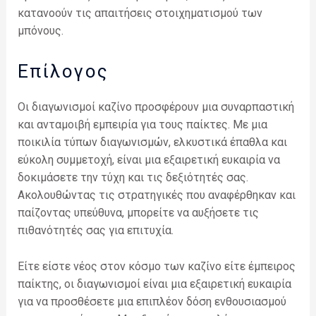
κατανοούν τις απαιτήσεις στοιχηματισμού των
μπόνους.
Επίλογος
Οι διαγωνισμοί καζίνο προσφέρουν μια συναρπαστική
και ανταμοιβή εμπειρία για τους παίκτες. Με μια
ποικιλία τύπων διαγωνισμών, ελκυστικά έπαθλα και
εύκολη συμμετοχή, είναι μια εξαιρετική ευκαιρία να
δοκιμάσετε την τύχη και τις δεξιότητές σας.
Ακολουθώντας τις στρατηγικές που αναφέρθηκαν και
παίζοντας υπεύθυνα, μπορείτε να αυξήσετε τις
πιθανότητές σας για επιτυχία.
Είτε είστε νέος στον κόσμο των καζίνο είτε έμπειρος
παίκτης, οι διαγωνισμοί είναι μια εξαιρετική ευκαιρία
για να προσθέσετε μια επιπλέον δόση ενθουσιασμού