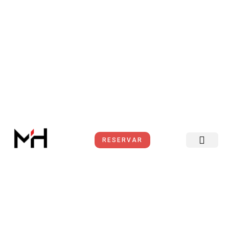
Ir
al
contenido
RESERVAR
Reservas Online
Sobre Nosotros
Condiciones del Servicio