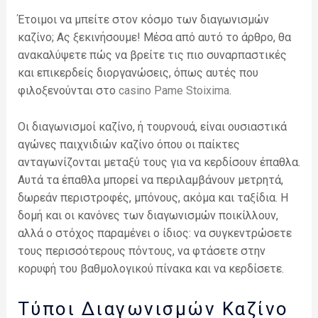
Έτοιμοι να μπείτε στον κόσμο των διαγωνισμών
καζίνο; Ας ξεκινήσουμε! Μέσα από αυτό το άρθρο, θα
ανακαλύψετε πώς να βρείτε τις πιο συναρπαστικές
και επικερδείς διοργανώσεις, όπως αυτές που
φιλοξενούνται στο
casino Pame Stoixima
.
Οι διαγωνισμοί καζίνο, ή τουρνουά, είναι ουσιαστικά
αγώνες παιχνιδιών καζίνο όπου οι παίκτες
ανταγωνίζονται μεταξύ τους για να κερδίσουν έπαθλα.
Αυτά τα έπαθλα μπορεί να περιλαμβάνουν μετρητά,
δωρεάν περιστροφές, μπόνους, ακόμα και ταξίδια. Η
δομή και οι κανόνες των διαγωνισμών ποικίλλουν,
αλλά ο στόχος παραμένει ο ίδιος: να συγκεντρώσετε
τους περισσότερους πόντους, να φτάσετε στην
κορυφή του βαθμολογικού πίνακα και να κερδίσετε.
Τύποι Διαγωνισμών Καζίνο