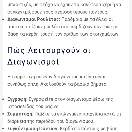
μπλακτζάκ, με στόχο να έχουν το καλύτερο χέρι ή να
συγκεντρώσουν τους περισσότερους πόντους.
Διαγωνισμοί Ρουλέτας:
Παρόμοια με τα άλλα, οι
παίκτες παίζουν ρουλέτα και κερδίζουν πόντους με
βάση τα κέρδη τους ή τον αριθμό των στοιχημάτων.
Πώς Λειτουργούν οι
Διαγωνισμοί
Η συμμετοχή σε έναν διαγωνισμό καζίνο είναι
συνήθως απλή. Ακολουθούν τα βασικά βήματα:
Εγγραφή:
Εγγραφείτε στον διαγωνισμό μέσω της
ιστοσελίδας του καζίνο.
Συμμετοχή:
Παίξτε τα επιλεγμένα παιχνίδια κατά τη
διάρκεια της περιόδου του διαγωνισμού.
Συγκέντρωση Πόντων:
Κερδίστε πόντους με βάση