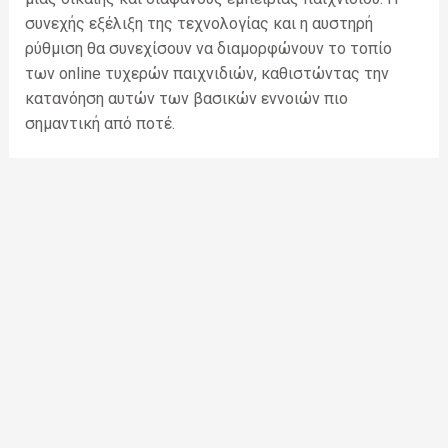
συνεχής εξέλιξη της τεχνολογίας και η αυστηρή
ρύθμιση θα συνεχίσουν να διαμορφώνουν το τοπίο
των online τυχερών παιχνιδιών, καθιστώντας την
κατανόηση αυτών των βασικών εννοιών πιο
σημαντική από ποτέ.
←
Entrada anterior
Entrada siguiente
→
F
I
W
a
n
h
c
s
a