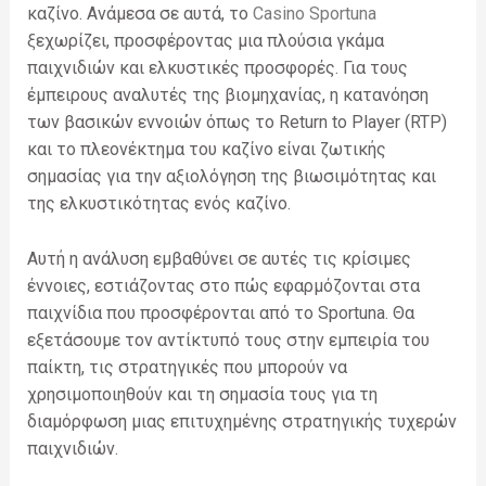
καζίνο. Ανάμεσα σε αυτά, το
Casino Sportuna
ξεχωρίζει, προσφέροντας μια πλούσια γκάμα
παιχνιδιών και ελκυστικές προσφορές. Για τους
έμπειρους αναλυτές της βιομηχανίας, η κατανόηση
των βασικών εννοιών όπως το Return to Player (RTP)
και το πλεονέκτημα του καζίνο είναι ζωτικής
σημασίας για την αξιολόγηση της βιωσιμότητας και
της ελκυστικότητας ενός καζίνο.
Αυτή η ανάλυση εμβαθύνει σε αυτές τις κρίσιμες
έννοιες, εστιάζοντας στο πώς εφαρμόζονται στα
παιχνίδια που προσφέρονται από το Sportuna. Θα
εξετάσουμε τον αντίκτυπό τους στην εμπειρία του
παίκτη, τις στρατηγικές που μπορούν να
χρησιμοποιηθούν και τη σημασία τους για τη
διαμόρφωση μιας επιτυχημένης στρατηγικής τυχερών
παιχνιδιών.