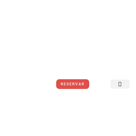
Ir
al
contenido
RESERVAR
Reservas Online
Sobre Nosotros
Condiciones del Servicio