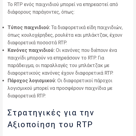
Το RTP ενός παιχνιδιού μπορεί να επηρεαστεί από
διάφορους παράγοντες, όπως:
Τύπος παιχνιδιού:
Τα διαφορετικά είδη παιχνιδιών,
όπως κουλοχέρηδες, ρουλέτα και μπλάκτζακ, έχουν
διαφορετικά ποσοστά RTP.
Κανόνες παιχνιδιού:
Οι κανόνες που διέπουν ένα
παιχνίδι μπορούν να επηρεάσουν το RTP. Για
παράδειγμα, οι παραλλαγές του μπλάκτζακ με
διαφορετικούς κανόνες έχουν διαφορετικά RTP.
Πάροχος λογισμικού:
Οι διαφορετικοί πάροχοι
λογισμικού μπορεί να προσφέρουν παιχνίδια με
διαφορετικά RTP.
Στρατηγικές για την
Αξιοποίηση του RTP