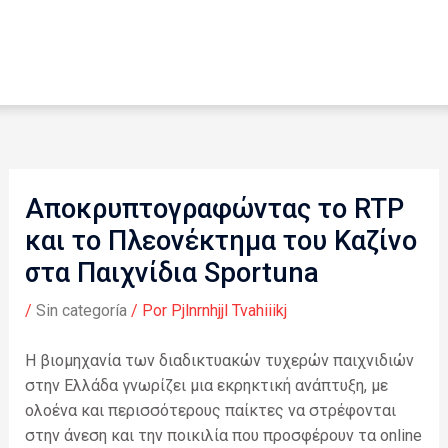
Αποκρυπτογραφώντας το RTP
και το Πλεονέκτημα του Καζίνο
στα Παιχνίδια Sportuna
/
Sin categoría
/ Por
Pjlnrnhjjl Tvahiiikj
Η βιομηχανία των διαδικτυακών τυχερών παιχνιδιών
στην Ελλάδα γνωρίζει μια εκρηκτική ανάπτυξη, με
ολοένα και περισσότερους παίκτες να στρέφονται
στην άνεση και την ποικιλία που προσφέρουν τα online