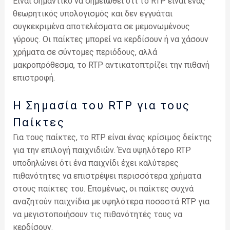
Είναι σημαντικό να σημειωθεί ότι το RTP είναι ένας
θεωρητικός υπολογισμός και δεν εγγυάται
συγκεκριμένα αποτελέσματα σε μεμονωμένους
γύρους. Οι παίκτες μπορεί να κερδίσουν ή να χάσουν
χρήματα σε σύντομες περιόδους, αλλά
μακροπρόθεσμα, το RTP αντικατοπτρίζει την πιθανή
επιστροφή.
Η Σημασία του RTP για τους
Παίκτες
Για τους παίκτες, το RTP είναι ένας κρίσιμος δείκτης
για την επιλογή παιχνιδιών. Ένα υψηλότερο RTP
υποδηλώνει ότι ένα παιχνίδι έχει καλύτερες
πιθανότητες να επιστρέψει περισσότερα χρήματα
στους παίκτες του. Επομένως, οι παίκτες συχνά
αναζητούν παιχνίδια με υψηλότερα ποσοστά RTP για
να μεγιστοποιήσουν τις πιθανότητές τους να
κερδίσουν.