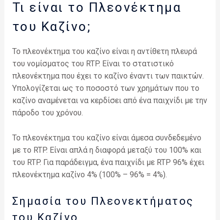
Τι είναι το Πλεονέκτημα
του Καζίνο;
Το πλεονέκτημα του καζίνο είναι η αντίθετη πλευρά
του νομίσματος του RTP. Είναι το στατιστικό
πλεονέκτημα που έχει το καζίνο έναντι των παικτών.
Υπολογίζεται ως το ποσοστό των χρημάτων που το
καζίνο αναμένεται να κερδίσει από ένα παιχνίδι με την
πάροδο του χρόνου.
Το πλεονέκτημα του καζίνο είναι άμεσα συνδεδεμένο
με το RTP. Είναι απλά η διαφορά μεταξύ του 100% και
του RTP. Για παράδειγμα, ένα παιχνίδι με RTP 96% έχει
πλεονέκτημα καζίνο 4% (100% – 96% = 4%).
Σημασία του Πλεονεκτήματος
του Καζίνο