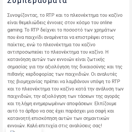
Συμπεράσματα
Συνοψίζοντας, το RTP και το πλεονέκτημα του καζίνο
είναι θεμελιώδεις έννοιες στον κόσμο του online
gaming. Το RTP δείχνει το ποσοστό των χρημάτων
που ένα παιχνίδι αναμένεται να επιστρέψει στους
παίκτες, ενώ το πλεονέκτημα του καζίνο
αντιπροσωπεύει το πλεονέκτημα του καζίνο. Η
κατανόηση αυτών των εννοιών είναι ζωτικής
σημασίας για την αξιολόγηση της δικαιοσύνης και της
πιθανής κερδοφορίας των παιχνιδιών. Οι αναλυτές
της βιομηχανίας πρέπει να λαμβάνουν υπόψη το RTP
και το πλεονέκτημα του καζίνο κατά την ανάλυση των
παιχνιδιών, την αξιολόγηση των τάσεων της αγοράς
και τη λήψη ενημερωμένων αποφάσεων. Ελπίζουμε
αυτό το άρθρο να σας έχει παράσχει μια σαφή και
κατανοητή επισκόπηση αυτών των σημαντικών
εννοιών. Καλή επιτυχία στις αναλύσεις σας!