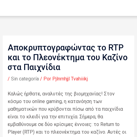
Αποκρυπτογραφώντας το RTP
και το Πλεονέκτημα του Καζίνο
στα Παιχνίδια
/
Sin categoría
/ Por
Pjlnrnhjjl Tvahiiikj
Καλώς ήρθατε, αναλυτές της βιομηχανίας! Στον
κόσμο του online gaming, η κατανόηση των
μαθηματικών που κρύβονται πίσω από τα παιχνίδια
είναι το κλειδί για την επιτυχία. Σήμερα, θα
εμβαθύνουμε σε δύο κρίσιμες έννοιες: το Return to
Player (RTP) και το πλεονέκτημα του καζίνο. Αυτές οι