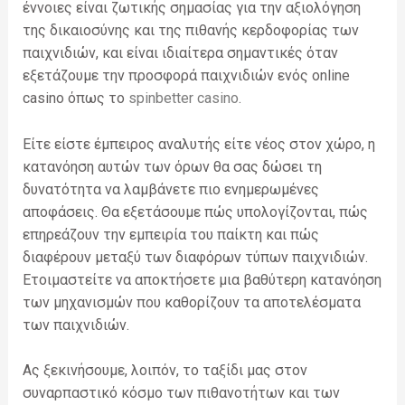
έννοιες είναι ζωτικής σημασίας για την αξιολόγηση
της δικαιοσύνης και της πιθανής κερδοφορίας των
παιχνιδιών, και είναι ιδιαίτερα σημαντικές όταν
εξετάζουμε την προσφορά παιχνιδιών ενός online
casino όπως το
spinbetter casino
.
Είτε είστε έμπειρος αναλυτής είτε νέος στον χώρο, η
κατανόηση αυτών των όρων θα σας δώσει τη
δυνατότητα να λαμβάνετε πιο ενημερωμένες
αποφάσεις. Θα εξετάσουμε πώς υπολογίζονται, πώς
επηρεάζουν την εμπειρία του παίκτη και πώς
διαφέρουν μεταξύ των διαφόρων τύπων παιχνιδιών.
Ετοιμαστείτε να αποκτήσετε μια βαθύτερη κατανόηση
των μηχανισμών που καθορίζουν τα αποτελέσματα
των παιχνιδιών.
Ας ξεκινήσουμε, λοιπόν, το ταξίδι μας στον
συναρπαστικό κόσμο των πιθανοτήτων και των