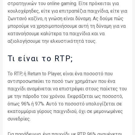
στρατηγικών του online gaming. Είτε πρόκειται για
κουλοχέρηδες, είτε για επιτραπέζια παιχνίδια, είτε για
ζωντανό καζίνο, η γνώση είναι δύναμη. Ας δούμε πώς
μπορούμε να χρησιμοποιήσουμε αυτή τη δύναμη για να
κατανοήσουμε καλύτερα τα παιχνίδια και να
αξιολογήσουμε την ελκυστικότητά τους.
Τι είναι το RTP;
Το RTP, ή Return to Player, είναι ένα ποσοστό που
αντιπροσωπεύει το ποσό των χρημάτων που ένα
παιχνίδι αναμένεται να επιστρέψει στους παίκτες του
με την πάροδο του χρόνου. Εκφράζεται ως ποσοστό,
όπως 96% ή 97%. Αυτό το ποσοστό υπολογίζεται σε
εκατομμύρια γύρους παιχνιδιού, όχι σε μεμονωμένες
συνεδρίες.
Για παράδειγμα, ένα παιχνίδι με RTP 96% αναμένεται