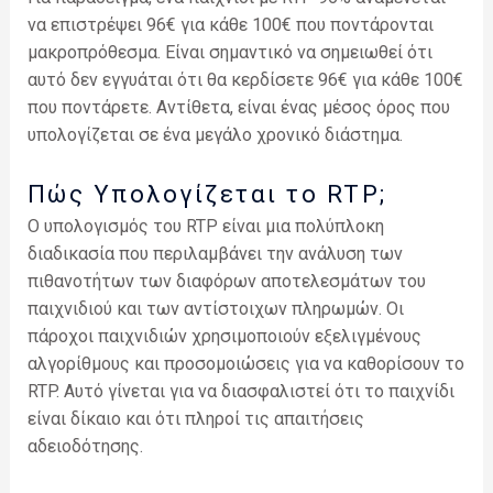
να επιστρέψει 96€ για κάθε 100€ που ποντάρονται
μακροπρόθεσμα. Είναι σημαντικό να σημειωθεί ότι
αυτό δεν εγγυάται ότι θα κερδίσετε 96€ για κάθε 100€
που ποντάρετε. Αντίθετα, είναι ένας μέσος όρος που
υπολογίζεται σε ένα μεγάλο χρονικό διάστημα.
Πώς Υπολογίζεται το RTP;
Ο υπολογισμός του RTP είναι μια πολύπλοκη
διαδικασία που περιλαμβάνει την ανάλυση των
πιθανοτήτων των διαφόρων αποτελεσμάτων του
παιχνιδιού και των αντίστοιχων πληρωμών. Οι
πάροχοι παιχνιδιών χρησιμοποιούν εξελιγμένους
αλγορίθμους και προσομοιώσεις για να καθορίσουν το
RTP. Αυτό γίνεται για να διασφαλιστεί ότι το παιχνίδι
είναι δίκαιο και ότι πληροί τις απαιτήσεις
αδειοδότησης.