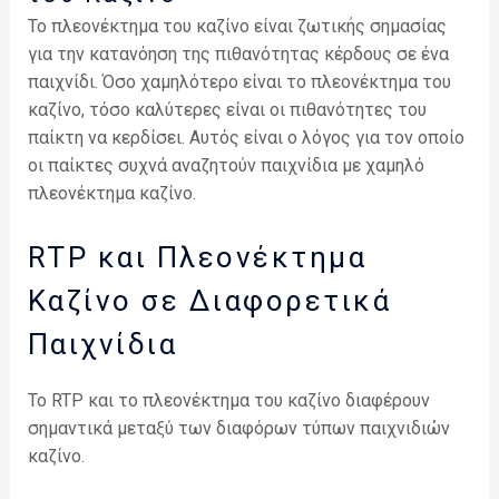
Το πλεονέκτημα του καζίνο είναι ζωτικής σημασίας
για την κατανόηση της πιθανότητας κέρδους σε ένα
παιχνίδι. Όσο χαμηλότερο είναι το πλεονέκτημα του
καζίνο, τόσο καλύτερες είναι οι πιθανότητες του
παίκτη να κερδίσει. Αυτός είναι ο λόγος για τον οποίο
οι παίκτες συχνά αναζητούν παιχνίδια με χαμηλό
πλεονέκτημα καζίνο.
RTP και Πλεονέκτημα
Καζίνο σε Διαφορετικά
Παιχνίδια
Το RTP και το πλεονέκτημα του καζίνο διαφέρουν
σημαντικά μεταξύ των διαφόρων τύπων παιχνιδιών
καζίνο.