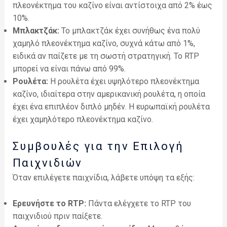
πλεονέκτημα του καζίνο είναι αντίστοιχα από 2% έως
10%.
Μπλακτζάκ:
Το μπλακτζάκ έχει συνήθως ένα πολύ
χαμηλό πλεονέκτημα καζίνο, συχνά κάτω από 1%,
ειδικά αν παίζετε με τη σωστή στρατηγική. Το RTP
μπορεί να είναι πάνω από 99%.
Ρουλέτα:
Η ρουλέτα έχει υψηλότερο πλεονέκτημα
καζίνο, ιδιαίτερα στην αμερικανική ρουλέτα, η οποία
έχει ένα επιπλέον διπλό μηδέν. Η ευρωπαϊκή ρουλέτα
έχει χαμηλότερο πλεονέκτημα καζίνο.
Συμβουλές για την Επιλογή
Παιχνιδιών
Όταν επιλέγετε παιχνίδια, λάβετε υπόψη τα εξής:
Ερευνήστε το RTP:
Πάντα ελέγχετε το RTP του
παιχνιδιού πριν παίξετε.