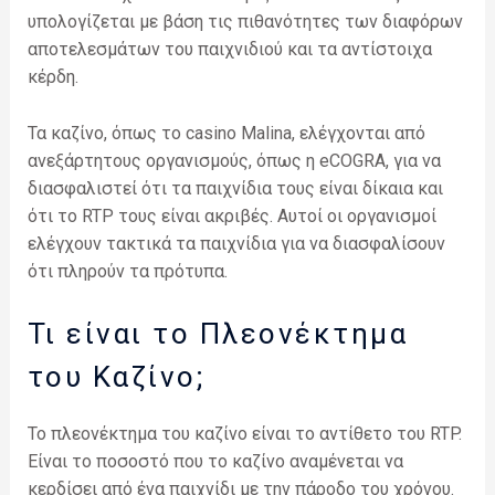
υπολογίζεται με βάση τις πιθανότητες των διαφόρων
αποτελεσμάτων του παιχνιδιού και τα αντίστοιχα
κέρδη.
Τα καζίνο, όπως το casino Malina, ελέγχονται από
ανεξάρτητους οργανισμούς, όπως η eCOGRA, για να
διασφαλιστεί ότι τα παιχνίδια τους είναι δίκαια και
ότι το RTP τους είναι ακριβές. Αυτοί οι οργανισμοί
ελέγχουν τακτικά τα παιχνίδια για να διασφαλίσουν
ότι πληρούν τα πρότυπα.
Τι είναι το Πλεονέκτημα
του Καζίνο;
Το πλεονέκτημα του καζίνο είναι το αντίθετο του RTP.
Είναι το ποσοστό που το καζίνο αναμένεται να
κερδίσει από ένα παιχνίδι με την πάροδο του χρόνου.