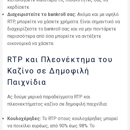
κερδίσετε.
Διαχειριστείτε το bankroll σας:
Ακόμα και με υψηλό
RTP, μπορείτε να χάσετε χρήματα. Είναι σημαντικό να
διαχειρίζεστε το bankroll σας και να μην ποντάρετε
περισσότερα από όσα μπορείτε να αντέξετε
οικονομικά να χάσετε.
RTP και Πλεονέκτημα του
Καζίνο σε Δημοφιλή
Παιχνίδια
Ας δούμε μερικά παραδείγματα RTP και
πλεονεκτήματος καζίνο σε δημοφιλή παιχνίδια:
Κουλοχέρηδες:
Το RTP στους κουλοχέρηδες μπορεί
να ποικίλει ευρέως, από 90% έως 98%. Το