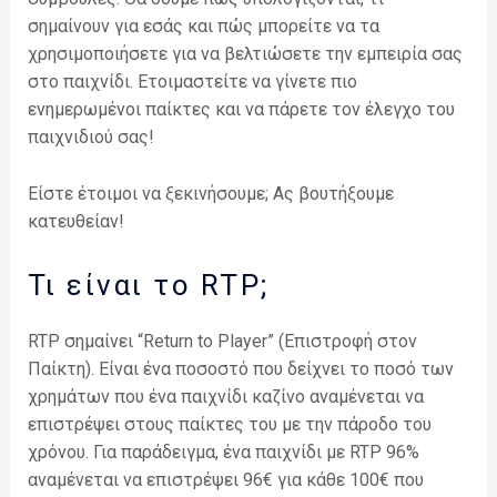
σημαίνουν για εσάς και πώς μπορείτε να τα
χρησιμοποιήσετε για να βελτιώσετε την εμπειρία σας
στο παιχνίδι. Ετοιμαστείτε να γίνετε πιο
ενημερωμένοι παίκτες και να πάρετε τον έλεγχο του
παιχνιδιού σας!
Είστε έτοιμοι να ξεκινήσουμε; Ας βουτήξουμε
κατευθείαν!
Τι είναι το RTP;
RTP σημαίνει “Return to Player” (Επιστροφή στον
Παίκτη). Είναι ένα ποσοστό που δείχνει το ποσό των
χρημάτων που ένα παιχνίδι καζίνο αναμένεται να
επιστρέψει στους παίκτες του με την πάροδο του
χρόνου. Για παράδειγμα, ένα παιχνίδι με RTP 96%
αναμένεται να επιστρέψει 96€ για κάθε 100€ που