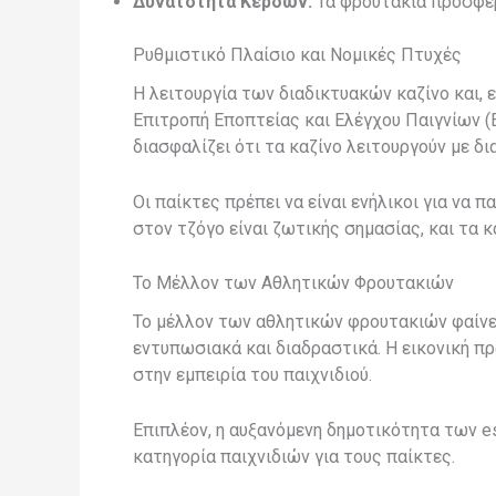
Δυνατότητα Κερδών:
Τα φρουτάκια προσφέρο
Ρυθμιστικό Πλαίσιο και Νομικές Πτυχές
Η λειτουργία των διαδικτυακών καζίνο και,
Επιτροπή Εποπτείας και Ελέγχου Παιγνίων (Ε
διασφαλίζει ότι τα καζίνο λειτουργούν με δια
Οι παίκτες πρέπει να είναι ενήλικοι για να 
στον τζόγο είναι ζωτικής σημασίας, και τα κ
Το Μέλλον των Αθλητικών Φρουτακιών
Το μέλλον των αθλητικών φρουτακιών φαίνετα
εντυπωσιακά και διαδραστικά. Η εικονική π
στην εμπειρία του παιχνιδιού.
Επιπλέον, η αυξανόμενη δημοτικότητα των e
κατηγορία παιχνιδιών για τους παίκτες.