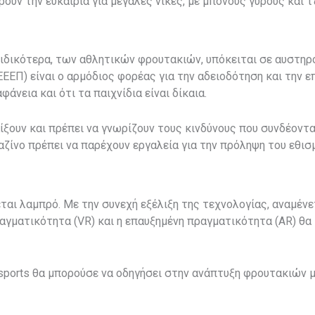
υν την ευκαιρία για μεγάλες νίκες, με μπόνους γύρους και τ
 ειδικότερα, των αθλητικών φρουτακιών, υπόκειται σε αυστηρ
ΕΕΠ) είναι ο αρμόδιος φορέας για την αδειοδότηση και την 
φάνεια και ότι τα παιχνίδια είναι δίκαια.
παίξουν και πρέπει να γνωρίζουν τους κινδύνους που συνδέοντ
αζίνο πρέπει να παρέχουν εργαλεία για την πρόληψη του εθισ
ι λαμπρό. Με την συνεχή εξέλιξη της τεχνολογίας, αναμένετα
ραγματικότητα (VR) και η επαυξημένη πραγματικότητα (AR) θ
sports θα μπορούσε να οδηγήσει στην ανάπτυξη φρουτακιών μ