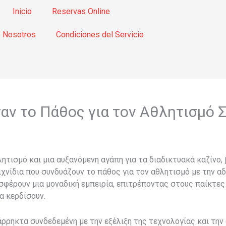
Inicio
Reservas Online
 Nosotros
Condiciones del Servicio
αν το Πάθος για τον Αθλητισμό Σ
λητισμό και μια αυξανόμενη αγάπη για τα διαδικτυακά καζίν
χνίδια που συνδυάζουν το πάθος για τον αθλητισμό με την αδ
σφέρουν μια μοναδική εμπειρία, επιτρέποντας στους παίκτες
α κερδίσουν.
ρρηκτα συνδεδεμένη με την εξέλιξη της τεχνολογίας και την