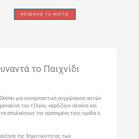
RESERVÁ TU MOTO
υναντά το Παιχνίδι
ο, βλέπει μια συναρπαστική συγχώνευση αυτών
ρεναλίνη του τζόγου, κερδίζουν ολοένα και
 να απολαύσουν την αγαπημένη τους ομάδα ή
 αύξηση της δημοτικότητας των