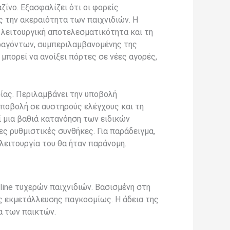
ζίνο. Εξασφαλίζει ότι οι φορείς
 την ακεραιότητα των παιχνιδιών. Η
η λειτουργική αποτελεσματικότητα και τη
αραγόντων, συμπεριλαμβανομένης της
μπορεί να ανοίξει πόρτες σε νέες αγορές,
ίας. Περιλαμβάνει την υποβολή
υποβολή σε αυστηρούς ελέγχους και τη
ί μια βαθιά κατανόηση των ειδικών
ς ρυθμιστικές συνθήκες. Για παράδειγμα,
 λειτουργία του θα ήταν παράνομη.
line τυχερών παιχνιδιών. Βασισμένη στη
ς εκμετάλλευσης παγκοσμίως. Η άδεια της
α των παικτών.