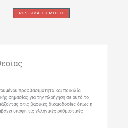
RESERVÁ TU MOTO
θεσίας
γουμένου προσβασιμότητα και ποικιλία
ικής σημασίας για την πλοήγηση σε αυτό το
τιάζοντας στις βασικές δικαιοδοσίες όπως η
μβάνει υπόψη τις ελληνικές ρυθμιστικές