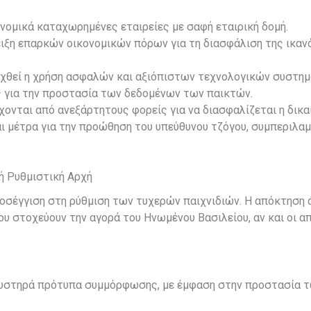
 νομικά καταχωρημένες εταιρείες με σαφή εταιρική δομή.
ιξη επαρκών οικονομικών πόρων για τη διασφάλιση της ικα
χθεί η χρήση ασφαλών και αξιόπιστων τεχνολογικών συστη
 για την προστασία των δεδομένων των παικτών.
χονται από ανεξάρτητους φορείς για να διασφαλίζεται η δικα
ι μέτρα για την προώθηση του υπεύθυνου τζόγου, συμπεριλα
ή Ρυθμιστική Αρχή
οσέγγιση στη ρύθμιση των τυχερών παιχνιδιών. Η απόκτηση ά
ου στοχεύουν την αγορά του Ηνωμένου Βασιλείου, αν και οι 
υστηρά πρότυπα συμμόρφωσης, με έμφαση στην προστασία τ