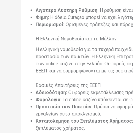
Λιγότερο Αυστηρή Ρύθμιση:
Η ρύθμιση είνα
Φήμη:
Η άδεια Curaçao μπορεί να έχει λιγότε
Περιορισμοί:
Ορισμένες τράπεζες και πάροχο
Η Ελληνική Νομοθεσία και το Μέλλον
Η ελληνική νομοθεσία για τα τυχερά παιχνίδ
προστασία των παικτών. Η Ελληνική Επιτροπή
των online καζίνο στην Ελλάδα. Οι φορείς ε
ΕΕΕΠ και να συμμορφώνονται με τις αυστηρέ
Βασικές Απαιτήσεις της ΕΕΕΠ
Αδειοδότηση:
Οι φορείς εκμετάλλευσης πρέπ
Φορολογία:
Τα online καζίνο υπόκεινται σε
Προστασία των Παικτών:
Πρέπει να εφαρμό
εργαλείων αυτο-αποκλεισμού.
Καταπολέμηση του Ξεπλύματος Χρήματος:
ξεπλύματος χρήματος.