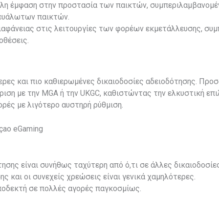
άλη έμφαση στην προστασία των παικτών, συμπεριλαμβανομέ
 ευάλωτων παικτών.
ιαφάνειας στις λειτουργίες των φορέων εκμετάλλευσης, συ
οθέσεις.
τερες και πιο καθιερωμένες δικαιοδοσίες αδειοδότησης. Προσ
ριση με την MGA ή την UKGC, καθιστώντας την ελκυστική επι
ρές με λιγότερο αυστηρή ρύθμιση.
çao eGaming
ησης είναι συνήθως ταχύτερη από ό,τι σε άλλες δικαιοδοσίες
ς και οι συνεχείς χρεώσεις είναι γενικά χαμηλότερες.
αποδεκτή σε πολλές αγορές παγκοσμίως.