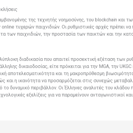
οκλήσεις
αμβανομένης της τεχνητής νοημοσύνης, του blockchain και τ
ν online τυχερών παιχνιδιών. Οι ρυθμιστικές αρχές πρέπει ν
τητα των παιχνιδιών, την προστασία των παικτών και την κα
 πολύπλοκη διαδικασία που απαιτεί προσεκτική εξέταση των ρ
ληλης δικαιοδοσίας, είτε πρόκειται για την MGA, την UKGC ή 
γική αποτελεσματικότητα και τη μακροπρόθεσμη βιωσιμότητα 
ώς και η ικανότητα να προσαρμόζεται στις συνεχώς μεταβαλλ
τό το δυναμικό περιβάλλον. Οι Έλληνες αναλυτές του κλάδου 
τεχνολογικές εξελίξεις για να παραμείνουν ανταγωνιστικοί κ